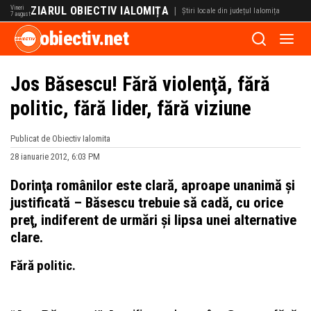
Vineri
ZIARUL OBIECTIV IALOMIȚA
|
Știri locale din județul Ialomița
7 august
obiectiv.net
Jos Băsescu! Fără violenţă, fără
politic, fără lider, fără viziune
Publicat de Obiectiv Ialomita
28 ianuarie 2012, 6:03 PM
Dorinţa românilor este clară, aproape unanimă şi
justificată – Băsescu trebuie să cadă, cu orice
preţ, indiferent de urmări şi lipsa unei alternative
clare.
Fără politic.