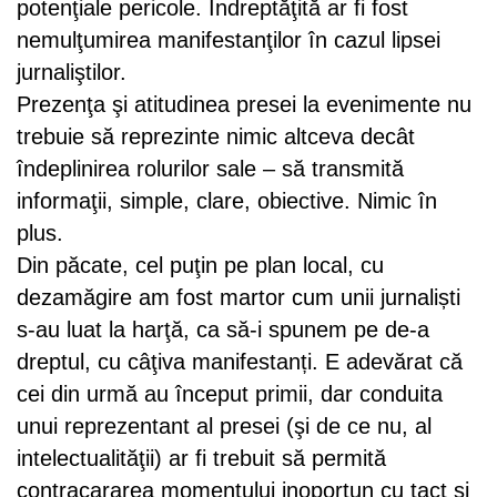
potenţiale pericole. Îndreptăţită ar fi fost
nemulţumirea manifestanţilor în cazul lipsei
jurnaliştilor.
Prezenţa şi atitudinea presei la evenimente nu
trebuie să reprezinte nimic altceva decât
îndeplinirea rolurilor sale – să transmită
informaţii, simple, clare, obiective. Nimic în
plus.
Din păcate, cel puţin pe plan local, cu
dezamăgire am fost martor cum unii jurnaliști
s-au luat la harţă, ca să-i spunem pe de-a
dreptul, cu câţiva manifestanți. E adevărat că
cei din urmă au început primii, dar conduita
unui reprezentant al presei (şi de ce nu, al
intelectualităţii) ar fi trebuit să permită
contracararea momentului inoportun cu tact şi