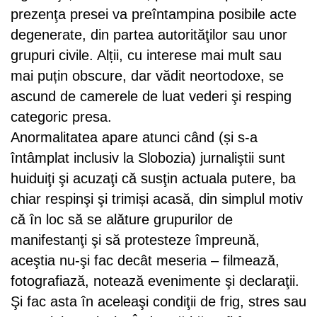
prezenţa presei va preîntampina posibile acte
degenerate, din partea autorităţilor sau unor
grupuri civile. Alții, cu interese mai mult sau
mai puțin obscure, dar vădit neortodoxe, se
ascund de camerele de luat vederi şi resping
categoric presa.
Anormalitatea apare atunci când (și s-a
întâmplat inclusiv la Slobozia) jurnaliştii sunt
huiduiţi şi acuzaţi că susţin actuala putere, ba
chiar respinşi şi trimiși acasă, din simplul motiv
că în loc să se alăture grupurilor de
manifestanţi şi să protesteze împreună,
aceştia nu-şi fac decât meseria – filmează,
fotografiază, notează evenimente şi declaraţii.
Şi fac asta în aceleaşi condiţii de frig, stres sau