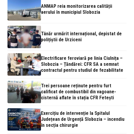
ANMAP reia monitorizarea calității
aerului în municipiul Slobozia
Tânăr urmărit internațional, depistat de
polițiștii de Urziceni
Electrificare feroviară pe linia Ciulnița –
Slobozia – Țăndărei: CFR SA a semnat
contractul pentru studiul de fezabilitate
Trei persoane reținute pentru furt
calificat de combustibil din vagoane-
cisternă aflate în stația CFR Fetești
Exercițiu de intervenție la Spitalul
Județean de Urgență Slobozia – incendiu
în secția chirurgie