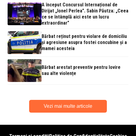
A început Concursul Internațional de
Dirijat „Ionel Perlea”. Sabin Păutza: „Ceea
ce se întâmplă aici este un lucru
extraordinar”
Bărbat reținut pentru violare de domiciliu
și agresiune asupra fostei concubine și a
mamei acesteia
Bărbat arestat preventiv pentru lovire
sau alte violențe
Vezi mai multe articole
Termeni și condiții
Politica de Confidențialitate
Cookies