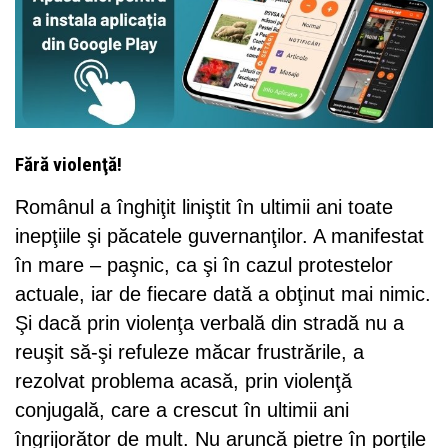
Fără violenţă!
Românul a înghiţit liniştit în ultimii ani toate
inepţiile şi păcatele guvernanţilor. A manifestat
în mare – paşnic, ca şi în cazul protestelor
actuale, iar de fiecare dată a obţinut mai nimic.
Şi dacă prin violenţa verbală din stradă nu a
reuşit să-şi refuleze măcar frustrările, a
rezolvat problema acasă, prin violenţă
conjugală, care a crescut în ultimii ani
îngrijorător de mult. Nu aruncă pietre în porţile