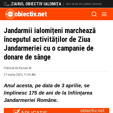
Joi
ZIARUL OBIECTIV IALOMIȚA
|
Știri locale din județul Ialomița
6 august
obiectiv.net
Jandarmii ialomițeni marchează
începutul activităților de Ziua
Jandarmeriei cu o campanie de
donare de sânge
Publicat de Razvan M.
27 martie 2025, 11:05 AM
Anul acesta, pe data de 3 aprilie, se
împlinesc 175 de ani de la înființarea
Jandarmeriei Române.