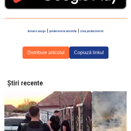
|
|
donare sange
jandarmeria ialomita
ziua jandarmeriei
Distribuie articolul
Copiază linkul
Știri recente