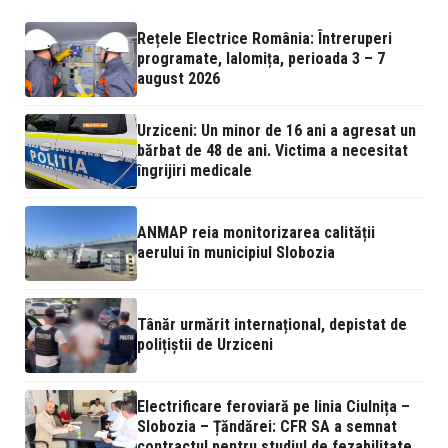
Rețele Electrice România: Întreruperi
programate, Ialomița, perioada 3 – 7
august 2026
Urziceni: Un minor de 16 ani a agresat un
bărbat de 48 de ani. Victima a necesitat
îngrijiri medicale
ANMAP reia monitorizarea calității
aerului în municipiul Slobozia
Tânăr urmărit internațional, depistat de
polițiștii de Urziceni
Electrificare feroviară pe linia Ciulnița –
Slobozia – Țăndărei: CFR SA a semnat
contractul pentru studiul de fezabilitate