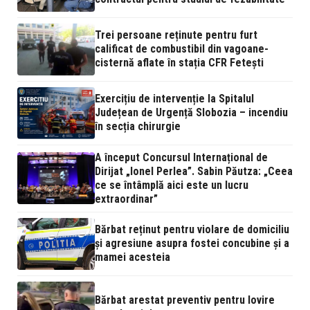
Trei persoane reținute pentru furt
calificat de combustibil din vagoane-
cisternă aflate în stația CFR Fetești
Exercițiu de intervenție la Spitalul
Județean de Urgență Slobozia – incendiu
în secția chirurgie
A început Concursul Internațional de
Dirijat „Ionel Perlea”. Sabin Păutza: „Ceea
ce se întâmplă aici este un lucru
extraordinar”
Bărbat reținut pentru violare de domiciliu
și agresiune asupra fostei concubine și a
mamei acesteia
Bărbat arestat preventiv pentru lovire