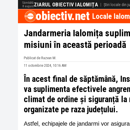
Sâmbătă
ZIARUL OBIECTIV IALOMIȚA
|
Știri locale din 
8 august
obiectiv.net
Locale Ialom
Jandarmeria Ialomița suplim
misiuni în această perioadă
Publicat de Razvan M.
11 octombrie 2024, 10:16 AM
În acest final de săptămână, In
va suplimenta efectivele angrena
climat de ordine și siguranță la
organizate pe raza județului.
Astfel, echipajele de jandarmi vor asigura