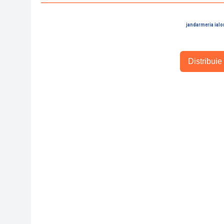
jandarmeria ialo
Distribuie 