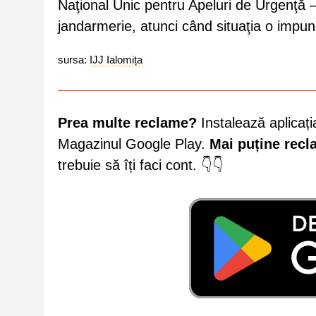
Naţional Unic pentru Apeluri de Urgenţă –
jandarmerie, atunci când situaţia o impun
sursa:
IJJ Ialomița
Prea multe reclame?
Instalează aplicați
Magazinul Google Play.
Mai puține rec
trebuie să îți faci cont. 👇👇