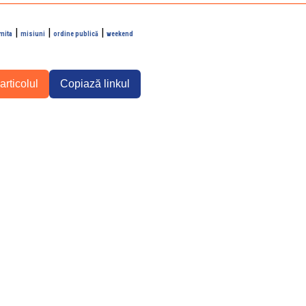
|
|
|
mita
misiuni
ordine publică
weekend
articolul
Copiază linkul