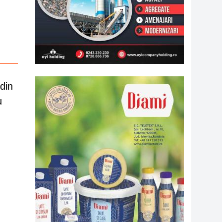
din
u