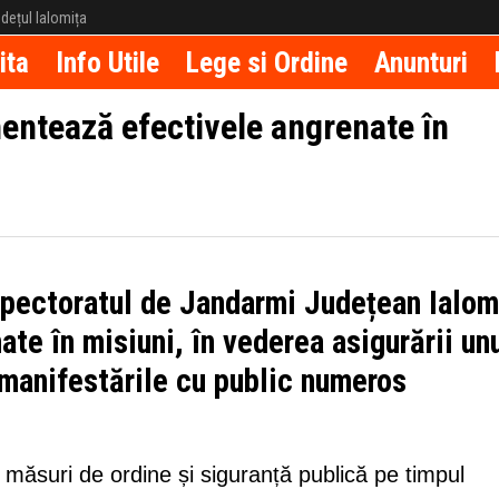
județul Ialomița
ita
Info Utile
Lege si Ordine
Anunturi
entează efectivele angrenate în
spectoratul de Jandarmi Județean Ialom
te în misiuni, în vederea asigurării un
 manifestările cu public numeros
 măsuri de ordine și siguranță publică pe timpul