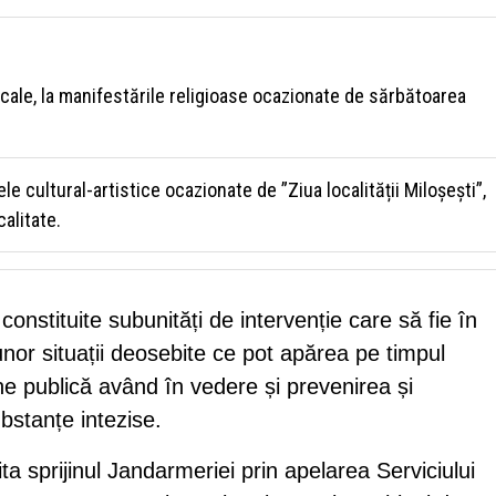
ocale, la manifestările religioase ocazionate de sărbătoarea
e cultural-artistice ocazionate de ”Ziua localității Miloșești”,
calitate.
nstituite subunități de intervenție care să fie în
nor situații deosebite ce pot apărea pe timpul
ine publică având în vedere și prevenirea și
bstanțe intezise.
ta sprijinul Jandarmeriei prin apelarea Serviciului