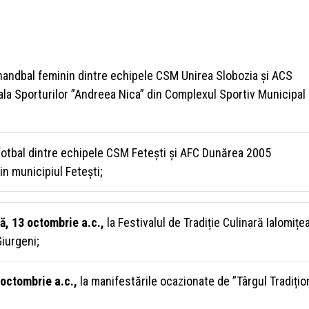
 handbal feminin dintre echipele CSM Unirea Slobozia și ACS
ala Sporturilor ”Andreea Nica” din Complexul Sportiv Municipal
 fotbal dintre echipele CSM Fetești și AFC Dunărea 2005
in municipiul Fetești;
ă, 13 octombrie a.c.,
la Festivalul de Tradiție Culinară Ialomițe
Giurgeni;
 octombrie a.c.,
la manifestările ocazionate de ”Târgul Tradițio