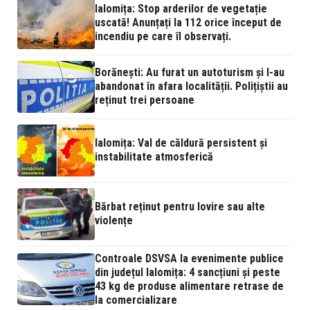
Ialomița: Stop arderilor de vegetație
uscată! Anunțați la 112 orice început de
incendiu pe care îl observați.
Borănești: Au furat un autoturism și l-au
abandonat în afara localității. Polițiștii au
reținut trei persoane
Ialomița: Val de căldură persistent și
instabilitate atmosferică
Bărbat reținut pentru lovire sau alte
violențe
Controale DSVSA la evenimente publice
din județul Ialomița: 4 sancțiuni și peste
43 kg de produse alimentare retrase de
la comercializare