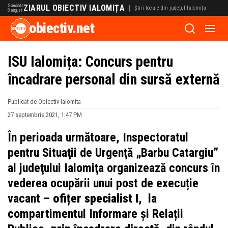
Sâmbătă
ZIARUL OBIECTIV IALOMIȚA
|
Știri locale din județul Ialomița
8 august
obiectiv.net
ISU Ialomița: Concurs pentru
încadrare personal din sursă externă
Publicat de Obiectiv Ialomita
27 septembrie 2021, 1:47 PM
În perioada următoare, Inspectoratul
pentru Situaţii de Urgenţă „Barbu Catargiu”
al judeţului Ialomiţa organizează concurs în
vederea ocupării unui post de execuție
vacant –
ofițer specialist I
, la
compartimentul Informare și Relații