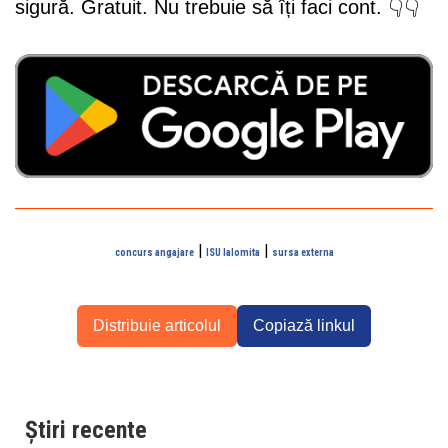
sigură. Gratuit. Nu trebuie să îți faci cont. 👇👇
|
|
concurs angajare
ISU Ialomita
sursa externa
Distribuie articolul
Copiază linkul
Știri recente