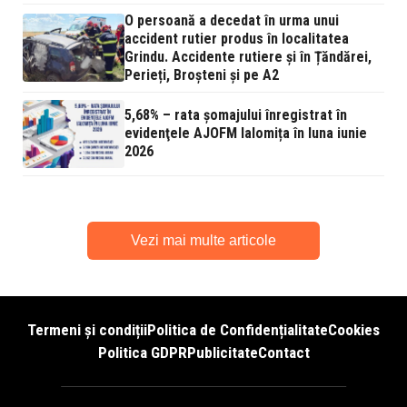
O persoană a decedat în urma unui
accident rutier produs în localitatea
Grindu. Accidente rutiere și în Țăndărei,
Perieți, Broșteni și pe A2
5,68% – rata şomajului înregistrat în
evidenţele AJOFM Ialomița în luna iunie
2026
Vezi mai multe articole
Termeni și condiții
Politica de Confidențialitate
Cookies
Politica GDPR
Publicitate
Contact