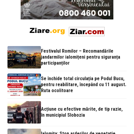
Festivalul Romilor – Recomandările
jandarmilor ialomițeni pentru siguranța
participanților
Se închide total circulația pe Podul Bucu,
pentru reabilitare, începând cu 11 august.
Ruta ocolitoare
Acțiune cu efective mărite, de tip razie,
în municipiul Slobozia
Ialomița: Stop arderilor de vegetație