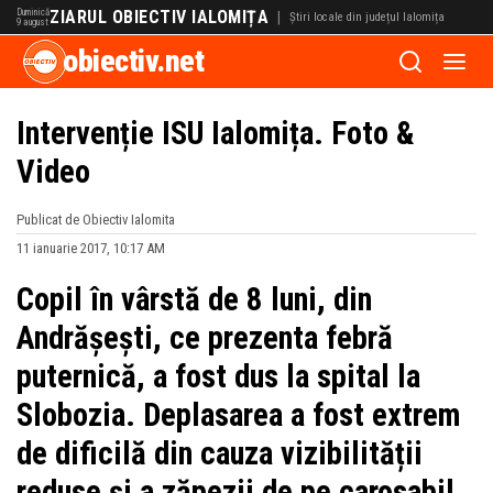
Duminică
ZIARUL OBIECTIV IALOMIȚA
|
Știri locale din județul Ialomița
9 august
obiectiv.net
Intervenție ISU Ialomița. Foto &
Video
Publicat de Obiectiv Ialomita
11 ianuarie 2017, 10:17 AM
Copil în vârstă de 8 luni, din
Andrășești, ce prezenta febră
puternică, a fost dus la spital la
Slobozia. Deplasarea a fost extrem
de dificilă din cauza vizibilității
reduse și a zăpezii de pe carosabil.