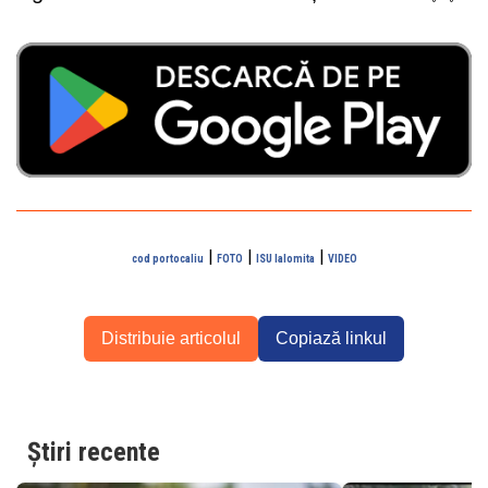
|
|
|
cod portocaliu
FOTO
ISU Ialomita
VIDEO
Distribuie articolul
Copiază linkul
Știri recente