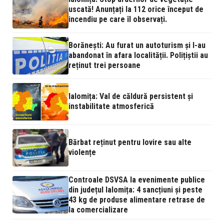
uscată! Anunțați la 112 orice început de
incendiu pe care îl observați.
Borănești: Au furat un autoturism și l-au
abandonat în afara localității. Polițiștii au
reținut trei persoane
Ialomița: Val de căldură persistent și
instabilitate atmosferică
Bărbat reținut pentru lovire sau alte
violențe
Controale DSVSA la evenimente publice
din județul Ialomița: 4 sancțiuni și peste
43 kg de produse alimentare retrase de
la comercializare