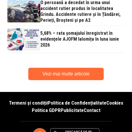
O persoană a decedat în urma unui
accident rutier produs în localitatea
Grindu. Accidente rutiere și în Țăndărei,
Perieți, Broșteni și pe A2
5,68% – rata şomajului înregistrat în
evidenţele AJOFM Ialomița în luna iunie
2026
Vezi mai multe articole
Termeni și condiții
Politica de Confidențialitate
Cookies
Politica GDPR
Publicitate
Contact