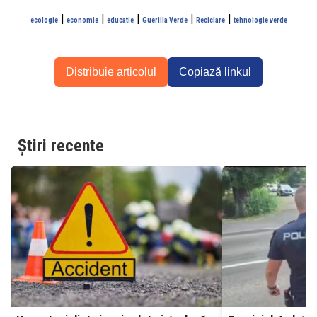
|
|
|
|
|
ecologie
economie
educatie
Guerilla Verde
Reciclare
tehnologie verde
Distribuie articolul
Copiază linkul
Știri recente