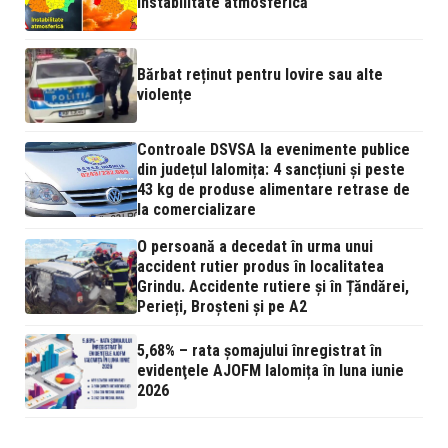
instabilitate atmosferică
Bărbat reținut pentru lovire sau alte
violențe
Controale DSVSA la evenimente publice
din județul Ialomița: 4 sancțiuni și peste
43 kg de produse alimentare retrase de
la comercializare
O persoană a decedat în urma unui
accident rutier produs în localitatea
Grindu. Accidente rutiere și în Țăndărei,
Perieți, Broșteni și pe A2
5,68% – rata şomajului înregistrat în
evidenţele AJOFM Ialomița în luna iunie
2026