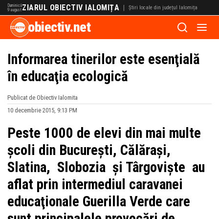
Duminică
ZIARUL OBIECTIV IALOMIȚA
|
Știri locale din județul Ialomița
9 august
obiectiv.net
Informarea tinerilor este esenţială
în educaţia ecologică
Publicat de Obiectiv Ialomita
10 decembrie 2015, 9:13 PM
Peste 1000 de elevi din mai multe
şcoli din Bucureşti, Călăraşi,
Slatina, Slobozia şi Târgovişte au
aflat prin intermediul caravanei
educaţionale Guerilla Verde care
sunt principalele provocări de