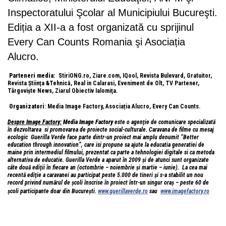
Inspectoratului Şcolar al Municipiului Bucureşti.
Ediția a XII-a a fost organizată cu sprijinul
Every Can Counts Romania şi Asociația
Alucro.
Parteneri media:
StiriONG.ro, Ziare.com, IQool, Revista Bulevard, Gratuitor,
Revista Ştiinţa &Tehnică, Real in Calarasi, Eveniment de Olt, TV Partener,
Târgovişte News, Ziarul Obiectiv Ialomiţa.
Organizatori
: Media Image Factory, Asociația Alucro, Every Can Counts.
Despre Image Factory:
Media Image Factory
este o agenţie de comunicare specializată
în dezvoltarea si promovarea de proiecte social-culturale. Caravana de filme cu mesaj
ecologic Guerilla Verde face parte dintr-un proiect mai amplu denumit ”Better
education through innovation”, care isi propune sa ajute la educatia generatiei de
maine prin intermediul filmului, prezentat ca parte a tehnologiei digitale si ca metoda
alternativa de educatie.
Guerilla Verde a aparut în 2009 şi de atunci sunt organizate
câte două ediţii în fiecare an (octombrie – noiembrie şi martie – iunie). La cea mai
recentă ediţie a caravanei au participat peste 5.000 de tineri şi s-a stabilit un nou
record privind numărul de şcoli înscrise în proiect într-un singur oraş – peste 60 de
şcoli participante doar din Bucureşti.
www.guerillaverde.ro
sau
www.imagefactory.ro