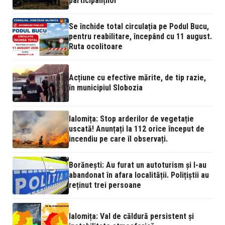
participanților
Se închide total circulația pe Podul Bucu,
pentru reabilitare, începând cu 11 august.
Ruta ocolitoare
Acțiune cu efective mărite, de tip razie,
în municipiul Slobozia
Ialomița: Stop arderilor de vegetație
uscată! Anunțați la 112 orice început de
incendiu pe care îl observați.
Borănești: Au furat un autoturism și l-au
abandonat în afara localității. Polițiștii au
reținut trei persoane
Ialomița: Val de căldură persistent și