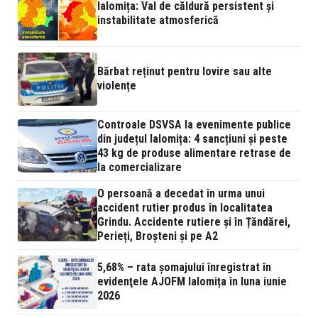
Ialomița: Val de căldură persistent și
instabilitate atmosferică
Bărbat reținut pentru lovire sau alte
violențe
Controale DSVSA la evenimente publice
din județul Ialomița: 4 sancțiuni și peste
43 kg de produse alimentare retrase de
la comercializare
O persoană a decedat în urma unui
accident rutier produs în localitatea
Grindu. Accidente rutiere și în Țăndărei,
Perieți, Broșteni și pe A2
5,68% – rata şomajului înregistrat în
evidenţele AJOFM Ialomița în luna iunie
2026