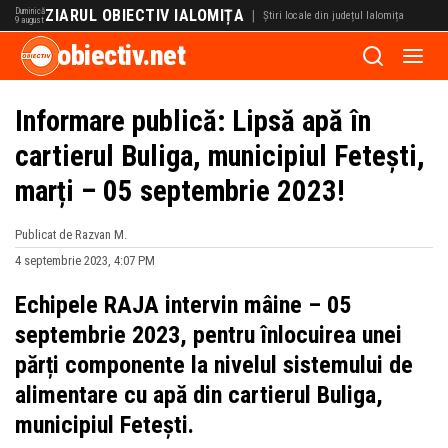
Duminică
ZIARUL OBIECTIV IALOMIȚA
|
Știri locale din județul Ialomița
9 august
obiectiv.net
Informare publică: Lipsă apă în
cartierul Buliga, municipiul Fetești,
marți – 05 septembrie 2023!
Publicat de Razvan M.
4 septembrie 2023, 4:07 PM
Echipele RAJA intervin mâine – 05
septembrie 2023, pentru înlocuirea unei
părți componente la nivelul sistemului de
alimentare cu apă din cartierul Buliga,
municipiul Fetești.