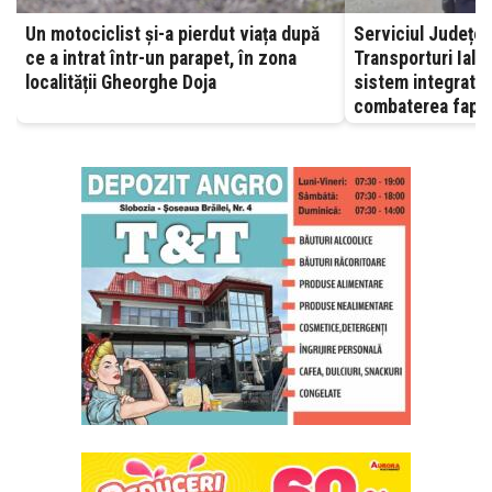
Un motociclist și-a pierdut viața după
Serviciul Județea
ce a intrat într-un parapet, în zona
Transporturi Ialomița – A
localității Gheorghe Doja
sistem integrat, 
combaterea fapte