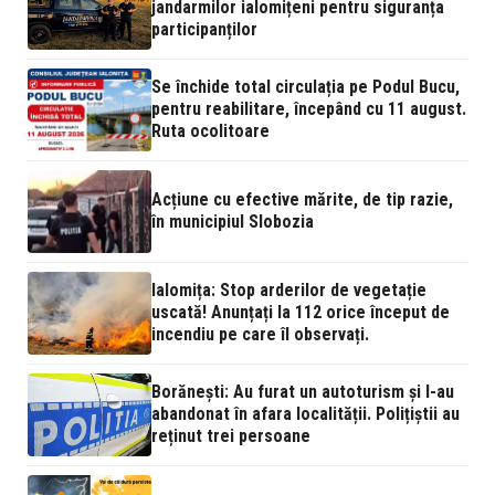
jandarmilor ialomițeni pentru siguranța
participanților
Se închide total circulația pe Podul Bucu,
pentru reabilitare, începând cu 11 august.
Ruta ocolitoare
Acțiune cu efective mărite, de tip razie,
în municipiul Slobozia
Ialomița: Stop arderilor de vegetație
uscată! Anunțați la 112 orice început de
incendiu pe care îl observați.
Borănești: Au furat un autoturism și l-au
abandonat în afara localității. Polițiștii au
reținut trei persoane