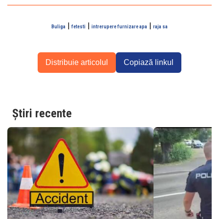
|
|
|
Buliga
fetesti
intrerupere furnizare apa
raja sa
Distribuie articolul
Copiază linkul
Știri recente