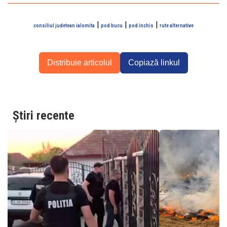
|
|
|
consiliul judetean ialomita
pod bucu
pod inchis
rute alternative
Distribuie articolul
Copiază linkul
Știri recente