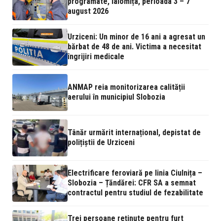
programate, Ialomița, perioada 3 – 7
august 2026
Urziceni: Un minor de 16 ani a agresat un
bărbat de 48 de ani. Victima a necesitat
îngrijiri medicale
ANMAP reia monitorizarea calității
aerului în municipiul Slobozia
Tânăr urmărit internațional, depistat de
polițiștii de Urziceni
Electrificare feroviară pe linia Ciulnița –
Slobozia – Țăndărei: CFR SA a semnat
contractul pentru studiul de fezabilitate
Trei persoane reținute pentru furt