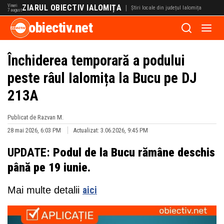
Vineri
ZIARUL OBIECTIV IALOMIȚA
|
Știri locale din județul Ialomița
7 august
obiectiv.net
Închiderea temporară a podului
peste râul Ialomița la Bucu pe DJ
213A
Publicat de Razvan M.
28 mai 2026, 6:03 PM
Actualizat: 3.06.2026, 9:45 PM
UPDATE:
Podul de la Bucu rămâne deschis
până pe 19 iunie.
Mai multe detalii
aici