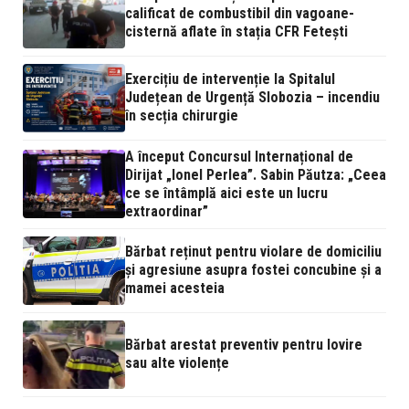
calificat de combustibil din vagoane-
cisternă aflate în stația CFR Fetești
Exercițiu de intervenție la Spitalul
Județean de Urgență Slobozia – incendiu
în secția chirurgie
A început Concursul Internațional de
Dirijat „Ionel Perlea”. Sabin Păutza: „Ceea
ce se întâmplă aici este un lucru
extraordinar”
Bărbat reținut pentru violare de domiciliu
și agresiune asupra fostei concubine și a
mamei acesteia
Bărbat arestat preventiv pentru lovire
sau alte violențe