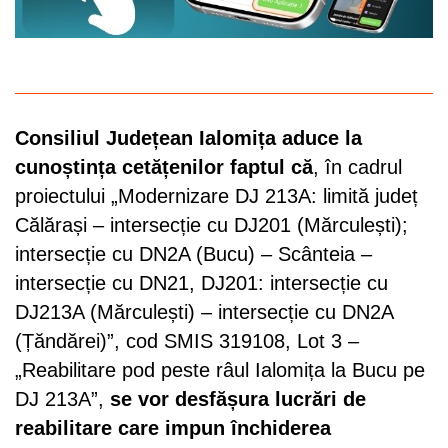
Consiliul Județean Ialomița aduce la
cunoștința cetățenilor faptul că
, în cadrul
proiectului „Modernizare DJ 213A: limită județ
Călărași – intersecție cu DJ201 (Mărculești);
intersecție cu DN2A (Bucu) – Scânteia –
intersecție cu DN21, DJ201: intersecție cu
DJ213A (Mărculești) – intersecție cu DN2A
(Țăndărei)”, cod SMIS 319108, Lot 3 –
„Reabilitare pod peste râul Ialomița la Bucu pe
DJ 213A”,
se vor desfășura lucrări de
reabilitare care impun închiderea