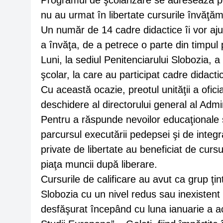
Programul de şcolarizare se adresează per
nu au urmat în libertate cursurile învăţăm
Un număr de 14 cadre didactice îi vor aju
a învăţa, de a petrece o parte din timpul
Luni, la sediul Penitenciarului Slobozia, a
şcolar, la care au participat cadre didactice
Cu această ocazie, preotul unităţii a ofic
deschidere al directorului general al Admin
Pentru a răspunde nevoilor educaţionale ş
parcursul executării pedepsei şi de integ
private de libertate au beneficiat de cursu
piaţa muncii după liberare.
Cursurile de calificare au avut ca grup ţi
Slobozia cu un nivel redus sau inexistent d
desfăşurat începând cu luna ianuarie a ac