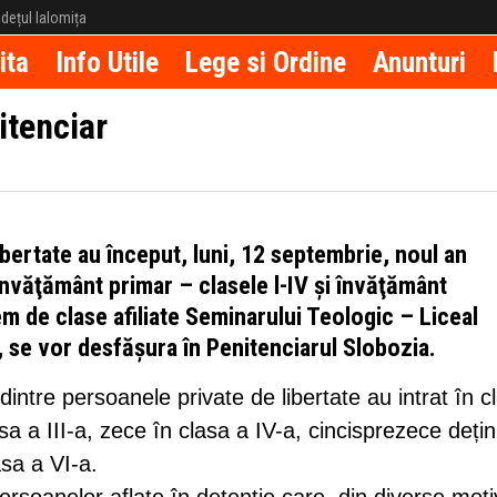
județul Ialomița
ita
Info Utile
Lege si Ordine
Anunturi
itenciar
bertate au început, luni, 12 septembrie, noul an
 învăţământ primar – clasele l-IV şi învăţământ
tem de clase afiliate Seminarului Teologic – Liceal
 se vor desfășura în Penitenciarul Slobozia.
dintre persoanele private de libertate au intrat în c
sa a III-a, zece în clasa a IV-a, cincisprezece dețin
asa a VI-a.