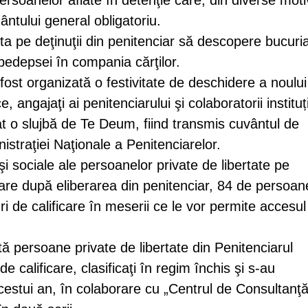
soanelor aflate în detenţie care, din diverse moti
ântului general obligatoriu.
ta pe deţinuţii din penitenciar să descopere bucuri
 pedepsei în compania cărţilor.
 fost organizată o festivitate de deschidere a noulu
, angajaţi ai penitenciarului şi colaboratorii instituți
iat o slujbă de Te Deum, fiind transmis cuvântul de
istraţiei Naţionale a Penitenciarelor.
i sociale ale persoanelor private de libertate pe
rare după eliberarea din penitenciar, 84 de persoan
ri de calificare în meserii ce le vor permite accesul
ntă persoane private de libertate din Penitenciarul
e calificare, clasificaţi în regim închis şi s-au
estui an, în colaborare cu „Centrul de Consultanţă