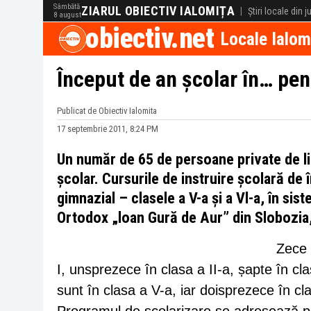
Sâmbătă
ZIARUL OBIECTIV IALOMIȚA
|
Știri locale din 
8 august
obiectiv.net
Locale Ialom
Început de an școlar în… pen
Publicat de Obiectiv Ialomita
17 septembrie 2011, 8:24 PM
Un număr de 65 de persoane private de li
şcolar. Cursurile de instruire şcolară de
gimnazial – clasele a V-a şi a Vl-a, în sis
Ortodox „loan Gură de Aur” din Slobozia,
Zece 
I, unsprezece în clasa a II-a, șapte în cla
sunt în clasa a V-a, iar doisprezece în cl