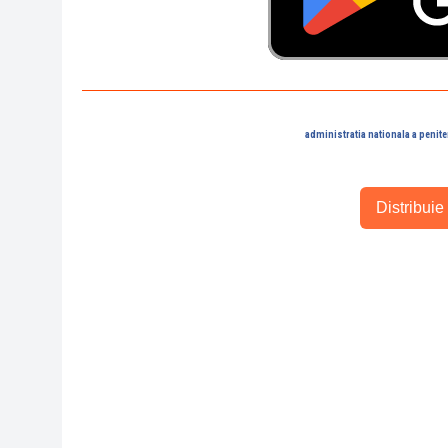
administratia nationala a penite
Distribuie 