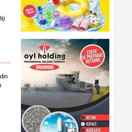
ăţi
din
u