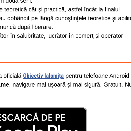
în două serii.
teoretică cât şi practică, astfel încât la finalul
au dobândit pe lângă cunoştinţele teoretice şi abilit
 muncă după liberare.
rător în salubritate, lucrător în comerţ și operator
Obiectiv Ialomița
a oficială
pentru telefoane Android 
lame
, navigare mai ușoară și mai sigură. Gratuit. N