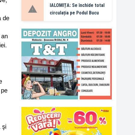
ve,
IALOMIȚA: Se închide total
circulația pe Podul Bucu
a de
i an
ei.
e
 pe
 şi