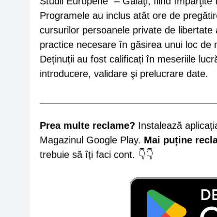
Studii Europene” – Galaţi, fiind împărţite 
Programele au inclus atât ore de pregătire 
cursurilor persoanele private de libertate 
practice necesare în găsirea unui loc de
Deținuții au fost calificați în meseriile luc
introducere, validare şi prelucrare date.
Prea multe reclame?
Instalează aplicați
Magazinul Google Play.
Mai puține rec
trebuie să îți faci cont. 👇👇