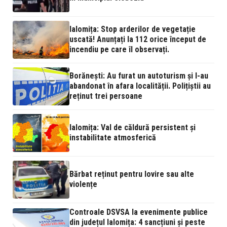
Ialomița: Stop arderilor de vegetație
uscată! Anunțați la 112 orice început de
incendiu pe care îl observați.
Borănești: Au furat un autoturism și l-au
abandonat în afara localității. Polițiștii au
reținut trei persoane
Ialomița: Val de căldură persistent și
instabilitate atmosferică
Bărbat reținut pentru lovire sau alte
violențe
Controale DSVSA la evenimente publice
din județul Ialomița: 4 sancțiuni și peste