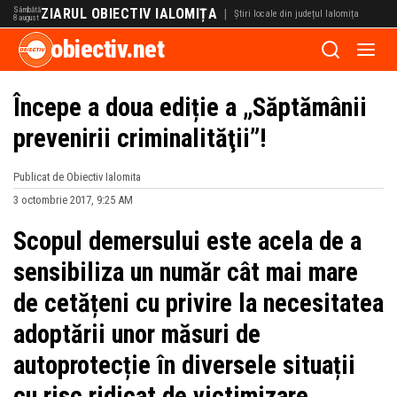
Sâmbătă
ZIARUL OBIECTIV IALOMIȚA
|
Știri locale din județul Ialomița
8 august
obiectiv.net
Începe a doua ediție a „Săptămânii
prevenirii criminalităţii”!
Publicat de Obiectiv Ialomita
3 octombrie 2017, 9:25 AM
Scopul demersului este acela de a
sensibiliza un număr cât mai mare
de cetățeni cu privire la necesitatea
adoptării unor măsuri de
autoprotecție în diversele situații
cu risc ridicat de victimizare,