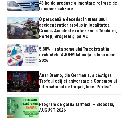
43 kg de produse alimentare retrase de
la comercializare
O persoană a decedat în urma unui
accident rutier produs în localitatea
Grindu. Accidente rutiere și în Țăndărei,
Perieți, Broșteni și pe A2
5,68% – rata şomajului înregistrat în
evidenţele AJOFM Ialomița în luna iunie
2026
Anar Bramo, din Germania, a câștigat
Trofeul ediției aniversare a Concursului
Internațional de Dirijat „Ionel Perlea”
Program de gardă farmacii – Slobozia,
AUGUST 2026