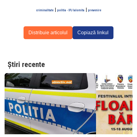
|
|
criminalitate
politia - IPJ Ialomita
prevenire
Distribuie articolul
Copiază linkul
Știri recente