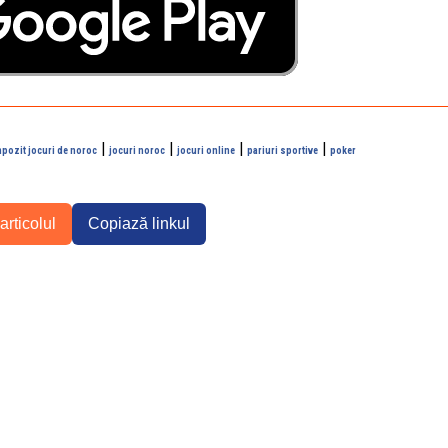
|
|
|
|
pozit jocuri de noroc
jocuri noroc
jocuri online
pariuri sportive
poker
articolul
Copiază linkul