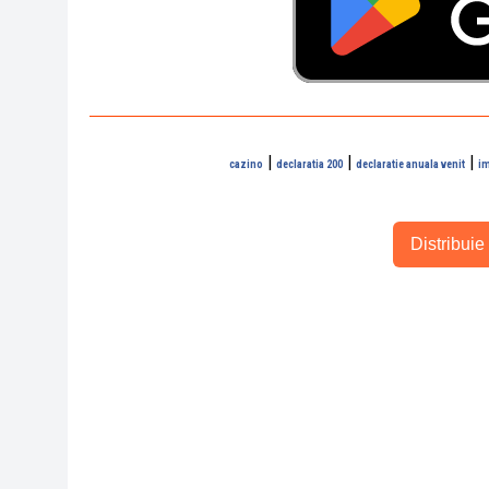
|
|
|
cazino
declaratia 200
declaratie anuala venit
im
Distribuie 