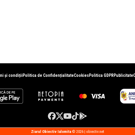
i și condiții
Politica de Confidențialitate
Cookies
Politica GDPR
Publicitate
Ziarul Obiectiv Ialomita
© 2026 | obiectiv.net