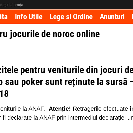
județul Ialomița
ita
Info Utile
Lege si Ordine
Anunturi
ru jocurile de noroc online
tele pentru veniturile din jocuri d
no sau poker sunt reținute la sursă
018
 veniturile la ANAF.
Atenție!
Retragerile efectuate î
 fi declarate la ANAF prin intermediul declarației u