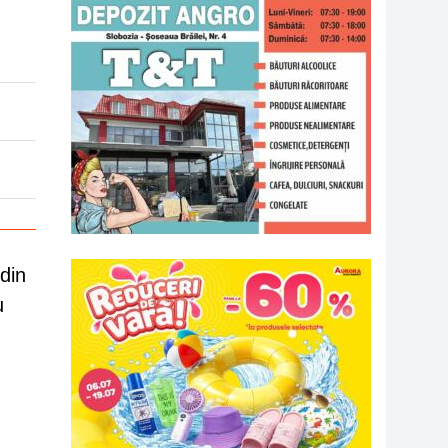
din
u