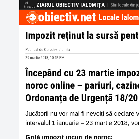
Joi
ZIARUL OBIECTIV IALOMIȚA
|
Știri locale din 
6 august
obiectiv.net
Locale Ialom
Impozit reținut la sursă pent
Publicat de Obiectiv Ialomita
29 martie 2018, 10:52 PM
Începând cu 23 martie impozi
noroc online – pariuri, cazi
Ordonanța de Urgență 18/2
Jucătorii nu vor mai fi nevoiți să declare
intervalul 1 ianuarie – 23 martie 2018, vor
Grilă impozit jocuri de noroc: