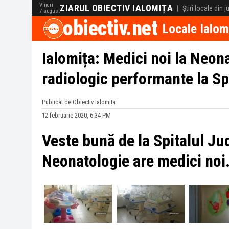
Vineri
ZIARUL OBIECTIV IALOMIȚA
|
Știri locale din 
7 august
obiectiv.net
Locale Ialom
Ialomița: Medici noi la Neon
radiologic performante la Sp
Publicat de Obiectiv Ialomita
12 februarie 2020, 6:34 PM
Veste bună de la Spitalul Ju
Neonatologie are medici noi