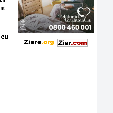
nare
at
 cu