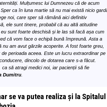
maternități. Mulțumesc lui Dumnezeu că de acum
Sper ca în luna martie să nu mai există nicio gard
e noi, care sper să rămână aici definitiv
 ele sunt tinere, probabil că au altă atitudine
ar eu sunt foarte deschisă și le las să facă așa cum
Cred că vom face o echipă bună împreună. Asta a
 nu am avut gărzile acoperite. A fost foarte greu,
 de perioada aceea. Este un lucru extraordinar pe
 conducere, dincolo de dotarea care s-a făcut.
ca să atragi medici noi, iar pacienții să fie
a Dumitru
.
r se va putea realiza și la Spitalul
bozia.