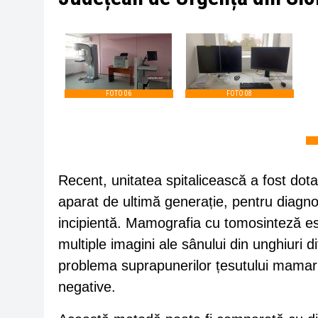
FOTO 06
FOTO 08
Recent, unitatea spitalicească a fost do
aparat de ultimă generație, pentru diagn
incipientă. Mamografia cu tomosinteză es
multiple imagini ale sânului din unghiuri 
problema suprapunerilor țesutului mamar și
negative.