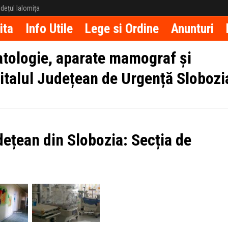
județul Ialomița
ita
Info Utile
Lege si Ordine
Anunturi
atologie, aparate mamograf și
italul Județean de Urgență Slobozi
dețean din Slobozia: Secția de
.