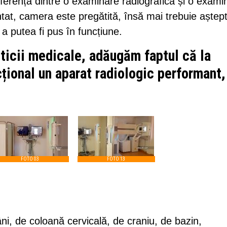
erența dintre o examinare radiografică și o exami
at, camera este pregătită, însă mai trebuie aștept
a putea fi pus în funcțiune.
sticii medicale, adăugăm faptul că la
țional un aparat radiologic performant,
FOTO 03
FOTO 13
âni, de coloană cervicală, de craniu, de bazin,