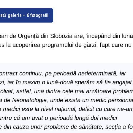
ată galeria – 6 fotografii
țean de Urgență din Slobozia are, începând din luna
us la acoperirea programului de gărzi, fapt care nu
ontract continuu, pe perioadă nedeterminată, iar
zi, iar în maxim o lună-două sperăm să fie angajat
lvat, astfel, una dintre cele mai arzătoare proble
ția de Neonatologie, unde exista un medic pensionar
 medici este la nivel național, deficit cu care ne-a
pentru că am avut o perioadă lungă doi medici
se din cauza unor probleme de sănătate, secția a fo