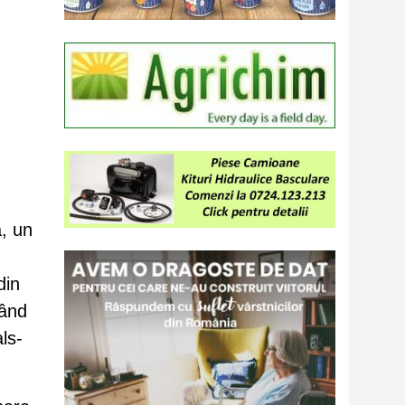
, un
din
când
ls-