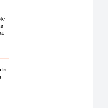
ste
te
 au
din
u