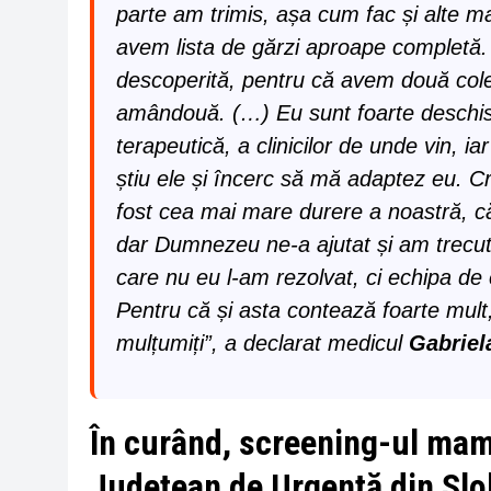
parte am trimis, așa cum fac și alte 
avem lista de gărzi aproape completă. 
descoperită, pentru că avem două coleg
amândouă. (…) Eu sunt foarte deschisă,
terapeutică, a clinicilor de unde vin, i
știu ele și încerc să mă adaptez eu. 
fost cea mai mare durere a noastră, că
dar Dumnezeu ne-a ajutat și am trecut
care nu eu l-am rezolvat, ci echipa de
Pentru că și asta contează foarte mult, 
mulțumiți”, a declarat medicul
Gabriel
În curând, screening-ul mama
Județean de Urgență din Slo