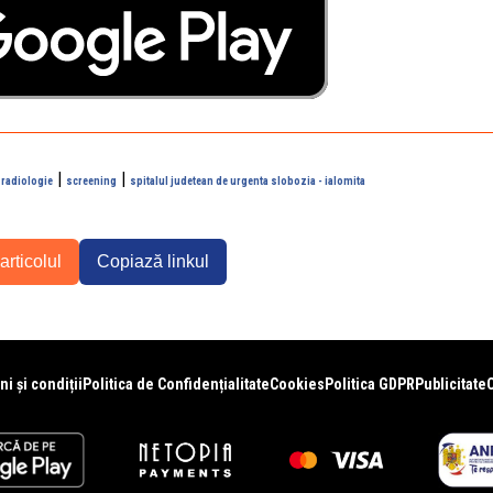
|
|
|
radiologie
screening
spitalul judetean de urgenta slobozia - ialomita
articolul
Copiază linkul
i și condiții
Politica de Confidențialitate
Cookies
Politica GDPR
Publicitate