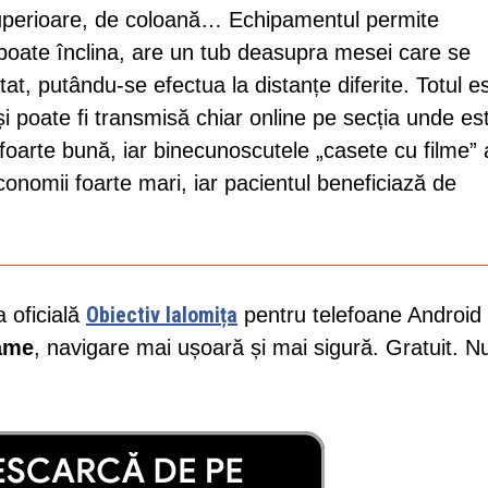
perioare, de coloană… Echipamentul permite
 poate înclina, are un tub deasupra mesei care se
at, putându-se efectua la distanțe diferite. Totul e
i poate fi transmisă chiar online pe secția unde es
e foarte bună, iar binecunoscutele „casete cu filme”
economii foarte mari, iar pacientul beneficiază de
Obiectiv Ialomița
a oficială
pentru telefoane Android 
lame
, navigare mai ușoară și mai sigură. Gratuit. N