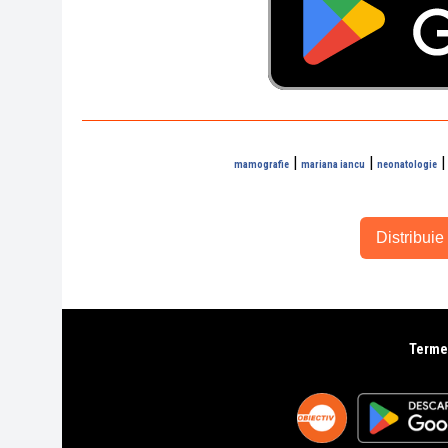
|
|
mamografie
mariana iancu
neonatologie
Distribuie 
Termen