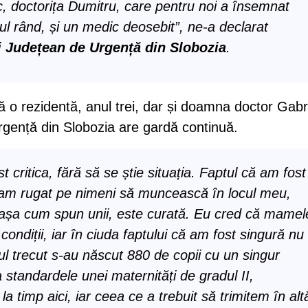
, doctorița Dumitru, care pentru noi a însemnat
ul rând, și un medic deosebit”, ne-a declarat
i Județean de Urgență din Slobozia
.
ă o rezidentă, anul trei, dar și doamna doctor Gabr
rgență din Slobozia are gardă continuă.
 critica, fără să se știe situația. Faptul că am fost
 am rugat pe nimeni să muncească în locul meu,
d așa cum spun unii, este curată. Eu cred că mamel
condiții, iar în ciuda faptului că am fost singură nu
ul trecut s-au născut 880 de copii cu un singur
 la standardele unei maternități de gradul II,
la timp aici, iar ceea ce a trebuit să trimitem în alt