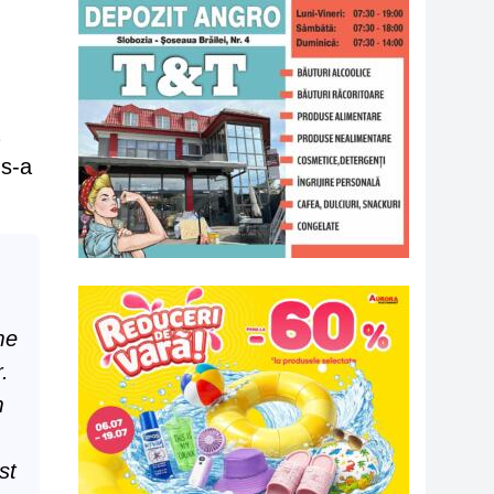
 s-a
me
.
m
st