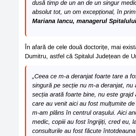
dusă timp de un an de un singur medic
absolut tot, un om excepțional, în prim
Mariana Iancu, managerul Spitalulu
În afară de cele două doctorițe, mai exist
Dumitru, astfel că Spitalul Județean de U
„Ceea ce m-a deranjat foarte tare a fost
singură pe secție nu m-a deranjat, nu
secția arată foarte bine, nu este graj
care au venit aici au fost mulțumite de 
m-am plâns în centrul orașului. Aici an
medic, copiii au fost îngrijiți, cred eu,
consulturile au fost făcute întotdeauna 