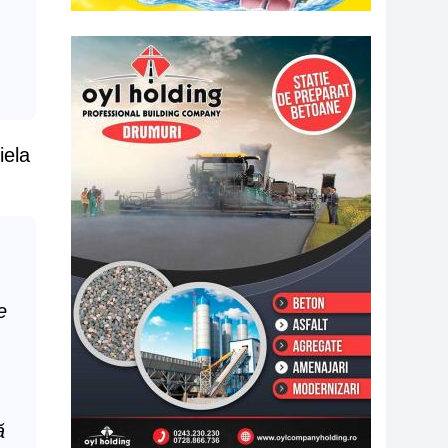
iela
e
ă