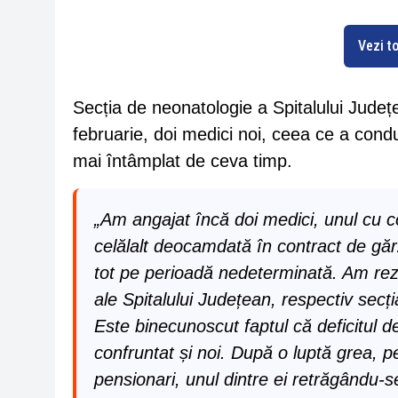
Vezi to
Secția de neonatologie a Spitalului Jude
februarie, doi medici noi, ceea ce a cond
mai întâmplat de ceva timp.
„Am angajat încă doi medici, unul cu c
celălalt deocamdată în contract de găr
tot pe perioadă nedeterminată. Am rezo
ale Spitalului Județean, respectiv sec
Este binecunoscut faptul că deficitul de
confruntat și noi. După o luptă grea, 
pensionari, unul dintre ei retrăgându-