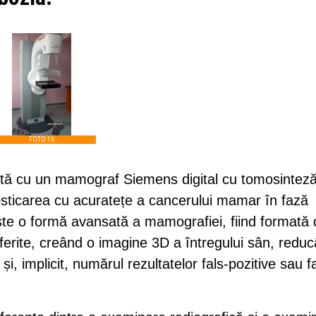
FOTO 16
tată cu un mamograf Siemens digital cu tomosinteză
osticarea cu acuratețe a cancerului mamar în fază
te o formă avansată a mamografiei, fiind formată 
diferite, creând o imagine 3D a întregului sân, redu
, implicit, numărul rezultatelor fals-pozitive sau fa