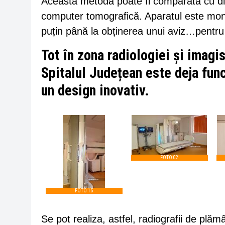
Această metodă poate fi comparată cu dif
computer tomografică. Aparatul este mont
puțin până la obținerea unui aviz…pentru 
Tot în zona radiologiei și imagi
Spitalul Județean este deja func
un design inovativ.
FOTO 02
FOTO 15
Se pot realiza, astfel, radiografii de plăm