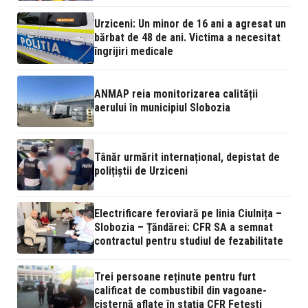
Urziceni: Un minor de 16 ani a agresat un
bărbat de 48 de ani. Victima a necesitat
îngrijiri medicale
ANMAP reia monitorizarea calității
aerului în municipiul Slobozia
Tânăr urmărit internațional, depistat de
polițiștii de Urziceni
Electrificare feroviară pe linia Ciulnița –
Slobozia – Țăndărei: CFR SA a semnat
contractul pentru studiul de fezabilitate
Trei persoane reținute pentru furt
calificat de combustibil din vagoane-
cisternă aflate în stația CFR Fetești