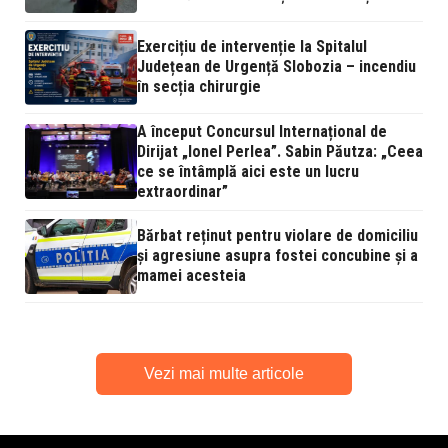
Exercițiu de intervenție la Spitalul
Județean de Urgență Slobozia – incendiu
în secția chirurgie
A început Concursul Internațional de
Dirijat „Ionel Perlea”. Sabin Păutza: „Ceea
ce se întâmplă aici este un lucru
extraordinar”
Bărbat reținut pentru violare de domiciliu
și agresiune asupra fostei concubine și a
mamei acesteia
Vezi mai multe articole