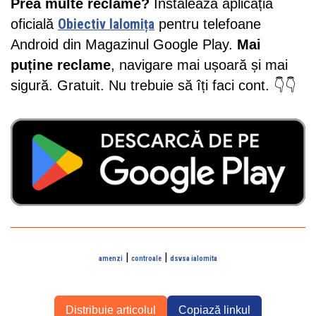
Prea multe reclame?
Instalează aplicația
oficială
Obiectiv Ialomița
pentru telefoane
Android din Magazinul Google Play.
Mai
puține reclame
, navigare mai ușoară și mai
sigură. Gratuit. Nu trebuie să îți faci cont. 👇👇
|
|
amenzi
controale
dsvsa ialomita
Distribuie articolul
Copiază linkul