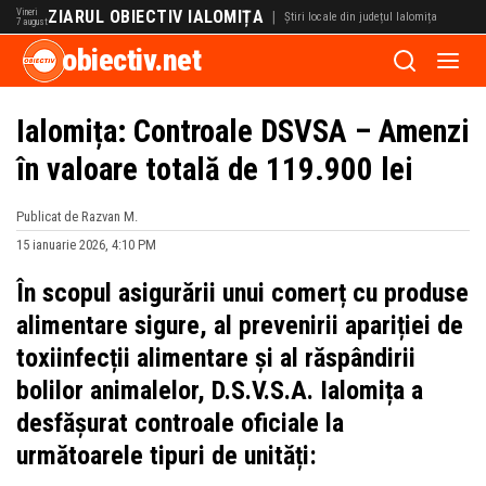
Vineri
ZIARUL OBIECTIV IALOMIȚA
|
Știri locale din județul Ialomița
7 august
obiectiv.net
Ialomița: Controale DSVSA – Amenzi
în valoare totală de 119.900 lei
Publicat de Razvan M.
15 ianuarie 2026, 4:10 PM
În scopul asigurării unui comerț cu produse
alimentare sigure, al prevenirii apariției de
toxiinfecții alimentare și al răspândirii
bolilor animalelor, D.S.V.S.A. Ialomița a
desfășurat controale oficiale la
următoarele tipuri de unități: