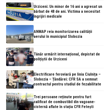
Urziceni: Un minor de 16 ani a agresat un
bărbat de 48 de ani. Victima a necesitat
îngrijiri medicale
ANMAP reia monitorizarea calității
aerului în municipiul Slobozia
Tânăr urmărit internațional, depistat de
polițiștii de Urziceni
Electrificare feroviară pe linia Ciulnița –
Slobozia – Țăndărei: CFR SA a semnat
contractul pentru studiul de fezabilitate
Trei persoane reținute pentru furt
calificat de combustibil din vagoane-
cisternă aflate în stația CFR Fetești