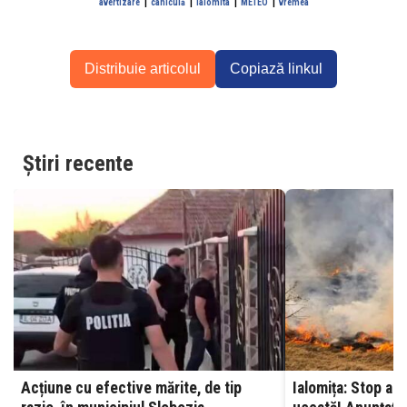
|
|
|
|
avertizare
caniculă
ialomita
METEO
vremea
Distribuie articolul
Copiază linkul
Știri recente
Acțiune cu efective mărite, de tip
Ialomița: Stop ard