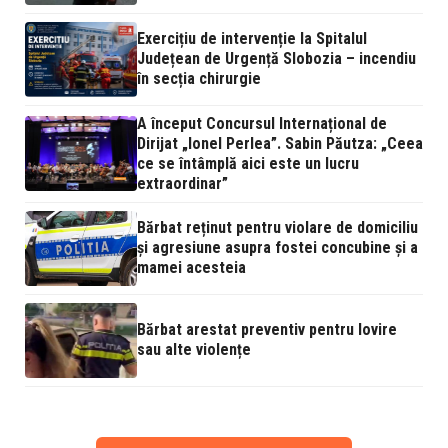
Exercițiu de intervenție la Spitalul
Județean de Urgență Slobozia – incendiu
în secția chirurgie
A început Concursul Internațional de
Dirijat „Ionel Perlea”. Sabin Păutza: „Ceea
ce se întâmplă aici este un lucru
extraordinar”
Bărbat reținut pentru violare de domiciliu
și agresiune asupra fostei concubine și a
mamei acesteia
Bărbat arestat preventiv pentru lovire
sau alte violențe