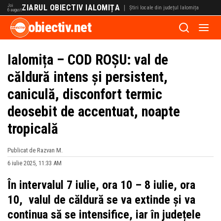
Joi
ZIARUL OBIECTIV IALOMIȚA
|
Știri locale din județul Ialomița
6 august
obiectiv.net
Ialomița – COD ROȘU: val de
căldură intens și persistent,
caniculă, disconfort termic
deosebit de accentuat, noapte
tropicală
Publicat de Razvan M.
6 iulie 2025, 11:33 AM
În intervalul 7 iulie, ora 10 – 8 iulie, ora
10, valul de căldură se va extinde și va
continua să se intensifice, iar în județele