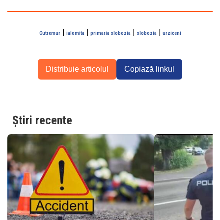
|
|
|
|
Cutremur
ialomita
primaria slobozia
slobozia
urziceni
Distribuie articolul
Copiază linkul
Știri recente