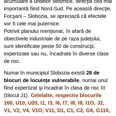
acumulare a undelor seismice, direcţia cea mai
importantă fiind Nord-Sud. Pe această direcţie,
Focşani – Slobozia, se apreciază că efectele
vor fi cele mai puternice.
Potrivit planului menţionat, în afară de
obiectivele industriale de pe raza judeţului,
sunt identificate peste 50 de construcţii,
expertizate sau nu, încadrate în diverse clase
de risc.
Numai în municipiul Slobozia există
28 de
blocuri de locuinţe vulnerabile
, numai unul
fiind expertizat şi încadrat în clasa de risc III
(blocul J1).
Celelalte, respectiv blocurile
160, U10, U20, I1, I3, I6, I7, I8, I9, I1O, J2,
V1, V2, V4, V1O, V11, D1, C1, C2, G6, G110,