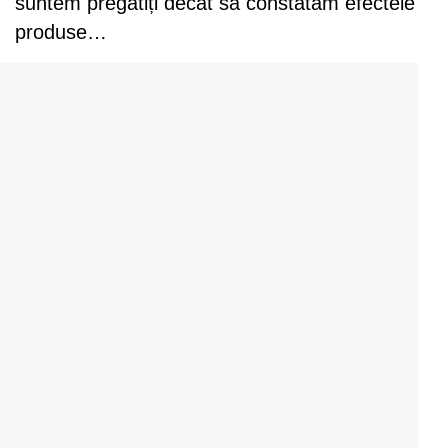
suntem pregătiți decât să constatăm efectele
produse…