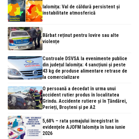
Ialomița: Val de căldură persistent și
instabilitate atmosferică
Bărbat reținut pentru lovire sau alte
violențe
Controale DSVSA la evenimente publice
din județul Ialomița: 4 sancțiuni și peste
43 kg de produse alimentare retrase de
la comercializare
O persoană a decedat în urma unui
accident rutier produs în localitatea
Grindu. Accidente rutiere și în Țăndărei,
Perieți, Broșteni și pe A2
5,68% – rata şomajului înregistrat în
evidenţele AJOFM Ialomița în luna iunie
2026