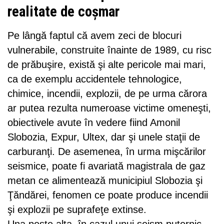
realitate de coşmar
Pe lângă faptul că avem zeci de blocuri
vulnerabile, construite înainte de 1989, cu risc
de prăbuşire, există şi alte pericole mai mari,
ca de exemplu accidentele tehnologice,
chimice, incendii, explozii, de pe urma cărora
ar putea rezulta numeroase victime omeneşti,
obiectivele avute în vedere fiind Amonil
Slobozia, Expur, Ultex, dar şi unele staţii de
carburanţi. De asemenea, în urma mişcărilor
seismice, poate fi avariată magistrala de gaz
metan ce alimentează municipiul Slobozia şi
Ţăndărei, fenomen ce poate produce incendii
şi explozii pe suprafeţe extinse.
Una peste alta, în cazul unui seism puternic