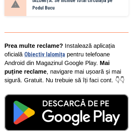
IALOMIȚA: Se închide total circulația pe
Podul Bucu
Prea multe reclame?
Instalează aplicația
oficială
Obiectiv Ialomița
pentru telefoane
Android din Magazinul Google Play.
Mai
puține reclame
, navigare mai ușoară și mai
sigură. Gratuit. Nu trebuie să îți faci cont. 👇👇