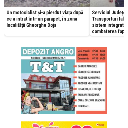
Un motociclist și-a pierdut viața după
Serviciul Județea
ce a intrat într-un parapet, în zona
Transporturi Ialomița – A
localității Gheorghe Doja
sistem integrat, 
combaterea fapte