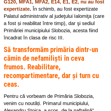
G120, MFA1, MFA2, E14, E1, E2, nu au fost
expertizate
.
În schimb, au fost expertizate
Palatul administrativ al judeţului Ialomiţa (care
a fost și reabilitat între timp), dar şi sediul
Primăriei municipiului Slobozia, acesta fiind
încadrat în clasa de risc III.
Să transformăm primăria dintr-un
cămin de nefamiliști în ceva
frumos. Reabilitare,
recompartimentare, dar și turn cu
ceas.
Pentru că vorbeam de Primăria Slobozia,
venim cu noutăți. Primarul municipiului,
Alexandru Stoica, a scos „de la naftalină”