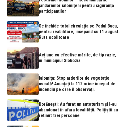
jandarmilor ialomițeni pentru siguranța
participanților
Se închide total circulația pe Podul Bucu,
pentru reabilitare, începând cu 11 august.
Ruta ocolitoare
Acțiune cu efective mărite, de tip razie,
în municipiul Slobozia
Ialomița: Stop arderilor de vegetație
uscată! Anunțați la 112 orice început de
incendiu pe care îl observați.
Borănești: Au furat un autoturism și l-au
abandonat în afara localității. Polițiștii au
reținut trei persoane