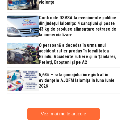
violențe
Controale DSVSA la evenimente publice
din județul Ialomița: 4 sancțiuni și peste
43 kg de produse alimentare retrase de
la comercializare
O persoană a decedat în urma unui
accident rutier produs în localitatea
Grindu. Accidente rutiere și în Țăndărei,
Perieți, Broșteni și pe A2
5,68% – rata şomajului înregistrat în
evidenţele AJOFM Ialomița în luna iunie
2026
Vezi mai multe articole