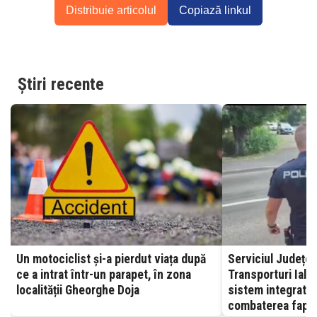
Distribuie articolul
Copiază linkul
Știri recente
Un motociclist și-a pierdut viața după
Serviciul Județea
ce a intrat într-un parapet, în zona
Transporturi Ialomița – A
localității Gheorghe Doja
sistem integrat, 
combaterea fapte