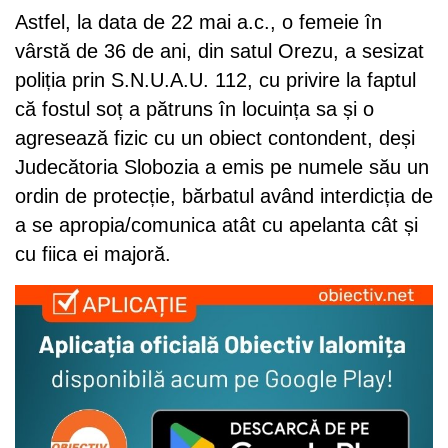
Astfel, la data de 22 mai a.c., o femeie în
vârstă de 36 de ani, din satul Orezu, a sesizat
poliția prin S.N.U.A.U. 112, cu privire la faptul
că fostul soț a pătruns în locuința sa și o
agresează fizic cu un obiect contondent, deși
Judecătoria Slobozia a emis pe numele său un
ordin de protecție, bărbatul având interdicția de
a se apropia/comunica atât cu apelanta cât și
cu fiica ei majoră.