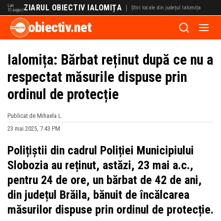
Luni
ZIARUL OBIECTIV IALOMIȚA
|
Știri locale din județul Ialomița
10 august
obiectiv.net
Ialomița: Bărbat reținut după ce nu a
respectat măsurile dispuse prin
ordinul de protecție
Publicat de Mihaela L.
23 mai 2025, 7:43 PM
Polițiștii din cadrul Poliției Municipiului
Slobozia au reținut, astăzi, 23 mai a.c.,
pentru 24 de ore, un bărbat de 42 de ani,
din județul Brăila, bănuit de încălcarea
măsurilor dispuse prin ordinul de protecție.