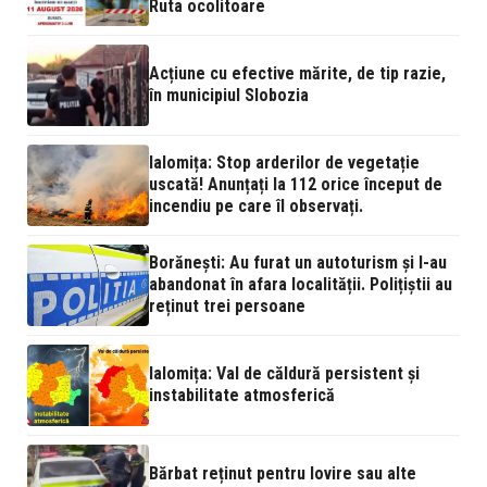
Ruta ocolitoare
Acțiune cu efective mărite, de tip razie,
în municipiul Slobozia
Ialomița: Stop arderilor de vegetație
uscată! Anunțați la 112 orice început de
incendiu pe care îl observați.
Borănești: Au furat un autoturism și l-au
abandonat în afara localității. Polițiștii au
reținut trei persoane
Ialomița: Val de căldură persistent și
instabilitate atmosferică
Bărbat reținut pentru lovire sau alte