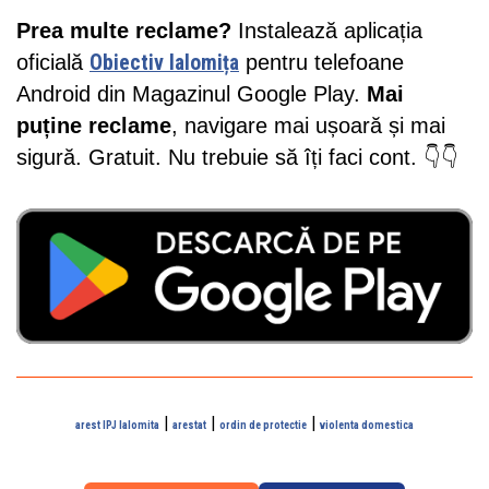
Prea multe reclame?
Instalează aplicația
oficială
Obiectiv Ialomița
pentru telefoane
Android din Magazinul Google Play.
Mai
puține reclame
, navigare mai ușoară și mai
sigură. Gratuit. Nu trebuie să îți faci cont. 👇👇
|
|
|
arest IPJ Ialomita
arestat
ordin de protectie
violenta domestica