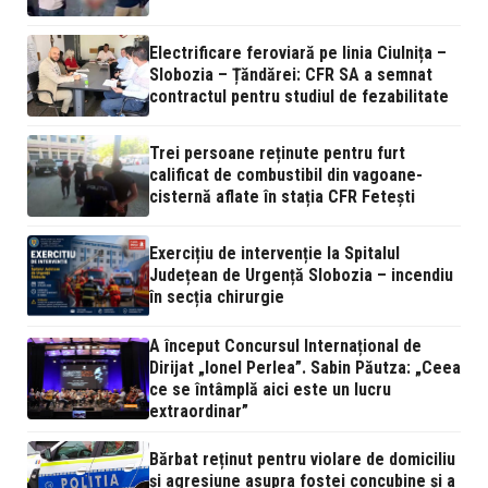
Electrificare feroviară pe linia Ciulnița –
Slobozia – Țăndărei: CFR SA a semnat
contractul pentru studiul de fezabilitate
Trei persoane reținute pentru furt
calificat de combustibil din vagoane-
cisternă aflate în stația CFR Fetești
Exercițiu de intervenție la Spitalul
Județean de Urgență Slobozia – incendiu
în secția chirurgie
A început Concursul Internațional de
Dirijat „Ionel Perlea”. Sabin Păutza: „Ceea
ce se întâmplă aici este un lucru
extraordinar”
Bărbat reținut pentru violare de domiciliu
și agresiune asupra fostei concubine și a