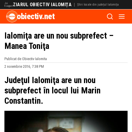
Joi
ZIARUL OBIECTIV IALOMIȚA
|
Știri locale din județul Ialomița
6 august
obiectiv.net
Ialomiţa are un nou subprefect –
Manea Toniţa
Publicat de Obiectiv Ialomita
2 noiembrie 2016, 7:38 PM
Judeţul Ialomiţa are un nou
subprefect în locul lui Marin
Constantin.