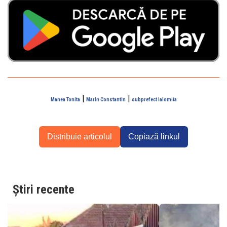
|
|
Manea Tonita
Marin Constantin
subprefect ialomita
Distribuie articolul
Copiază linkul
Știri recente