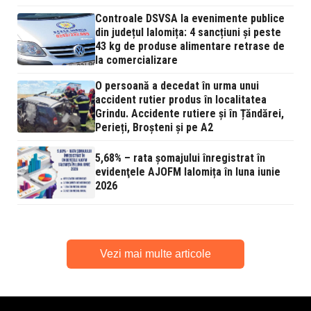
Controale DSVSA la evenimente publice
din județul Ialomița: 4 sancțiuni și peste
43 kg de produse alimentare retrase de
la comercializare
O persoană a decedat în urma unui
accident rutier produs în localitatea
Grindu. Accidente rutiere și în Țăndărei,
Perieți, Broșteni și pe A2
5,68% – rata şomajului înregistrat în
evidenţele AJOFM Ialomița în luna iunie
2026
Vezi mai multe articole