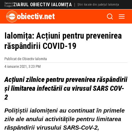
Duminică
ZIARUL OBIECTIV IALOMIȚA
|
Știri locale din județul Ialomița
9 august
obiectiv.net
Ialomița: Acțiuni pentru prevenirea
răspândirii COVID-19
Publicat de Obiectiv Ialomita
4 ianuarie 2021, 3:23 PM
Acțiuni zilnice pentru prevenirea răspândirii
și limitarea infectării cu virusul SARS COV-
2
Polițiștii ialomițeni au continuat în primele
zile ale anului activitățile pentru limitarea
răspândirii virusului SARS-CoV-2,