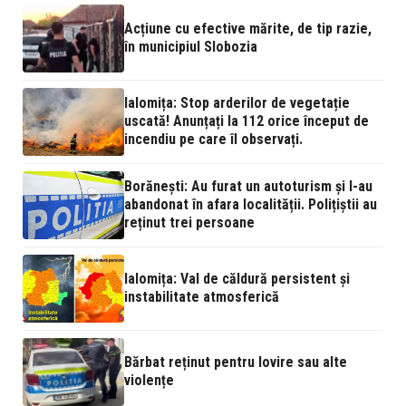
Acțiune cu efective mărite, de tip razie,
în municipiul Slobozia
Ialomița: Stop arderilor de vegetație
uscată! Anunțați la 112 orice început de
incendiu pe care îl observați.
Borănești: Au furat un autoturism și l-au
abandonat în afara localității. Polițiștii au
reținut trei persoane
Ialomița: Val de căldură persistent și
instabilitate atmosferică
Bărbat reținut pentru lovire sau alte
violențe