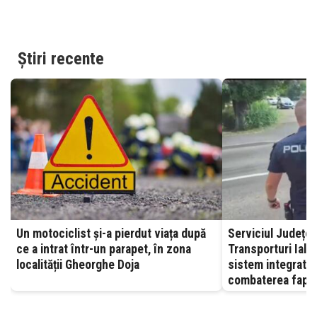
Știri recente
Un motociclist și-a pierdut viața după
Serviciul Județea
ce a intrat într-un parapet, în zona
Transporturi Ialomița – A
localității Gheorghe Doja
sistem integrat, 
combaterea fapte