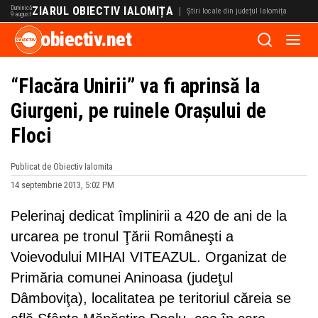
Duminică
ZIARUL OBIECTIV IALOMIȚA
|
Știri locale din județul Ialomița
9 august
obiectiv.net
“Flacăra Unirii” va fi aprinsă la
Giurgeni, pe ruinele Orașului de
Floci
Publicat de Obiectiv Ialomita
14 septembrie 2013, 5:02 PM
Pelerinaj dedicat împlinirii a 420 de ani de la
urcarea pe tronul Ţării Româneşti a
Voievodului MIHAI VITEAZUL. Organizat de
Primăria comunei Aninoasa (judeţul
Dâmboviţa), localitatea pe teritoriul căreia se