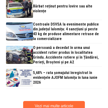
Bărbat reținut pentru lovire sau alte
violențe
Controale DSVSA la evenimente publice
din județul Ialomița: 4 sancțiuni și peste
43 kg de produse alimentare retrase de
la comercializare
O persoană a decedat în urma unui
accident rutier produs în localitatea
Grindu. Accidente rutiere și în Țăndărei,
Perieți, Broșteni și pe A2
5,68% – rata şomajului înregistrat în
evidenţele AJOFM Ialomița în luna iunie
2026
Vezi mai multe articole