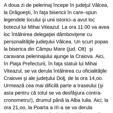
A doua zi de pelerinaj începe în judeţul Vâlcea,
la Drăgoeşti, în faţa bisericii în care–spun
legendele locului şi unii istorici–a avut loc
botezul lui Mihai Viteazul. La ora 11:00 va avea
loc întâlnirea delegaţiei dâmboviţene cu
personalităţile judeţului Vâlcea. Un scurt popas
la biserica din Câmpu Mare (jud. Olt) şi
caravana pelerinajului ajunge la Craiova. Aici,
în Piaţa Prefecturii, în faţa statuii lui Mihai
Viteazul, se va derula întâlnirea cu oficialităţile
Craiovei şi ale judeţului Dolj, de la ora 14,oo.
Urmează cea mai dificilă parte a traseului (şi
asta pentru că totul se va desfăşura contra-
cronometru!), drumul până la Alba Iulia. Aici, la
ora 21,oo, la Poarta a III-a se va derula