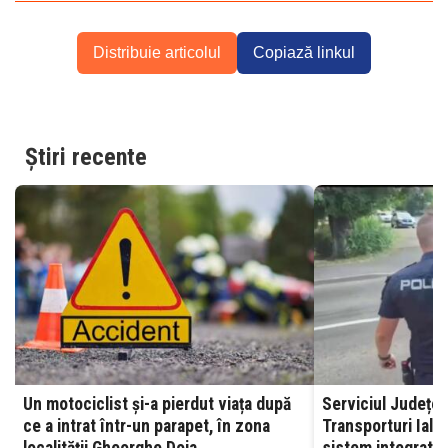
Distribuie articolul
Copiază linkul
Știri recente
Un motociclist și-a pierdut viața după
Serviciul Județea
ce a intrat într-un parapet, în zona
Transporturi Ialomița – A
localității Gheorghe Doja
sistem integrat, 