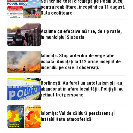
Se închide total circulația pe Podul Bucu,
pentru reabilitare, începând cu 11 august.
Ruta ocolitoare
Acțiune cu efective mărite, de tip razie,
în municipiul Slobozia
Ialomița: Stop arderilor de vegetație
uscată! Anunțați la 112 orice început de
incendiu pe care îl observați.
Borănești: Au furat un autoturism și l-au
abandonat în afara localității. Polițiștii au
reținut trei persoane
Ialomița: Val de căldură persistent și
instabilitate atmosferică