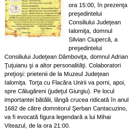
ora 15:00, în prezenţa
preşedintelui
Consiliului Judeţean
Ialomiţa, domnul
Silvian Ciupercă, a
preşedintelui
Consiliului Judeţean Dâmboviţa, domnul Adrian
Ţuţuianu şi a altor personalităţi. Colaboratori
preţioşi: prietenii de la Muzeul Judeţean
Ialomiţa. Torţa cu Flacăra Unirii va porni, apoi,
spre Călugăreni (judeţul Giurgiu). Pe locul
importantei bătălii, lângă crucea ridicată în anul
1682 de către domnitorul Şerban Cantacuzino,
va fi evocată figura legendară a lui Mihai
Viteazul, de la ora 21:00.