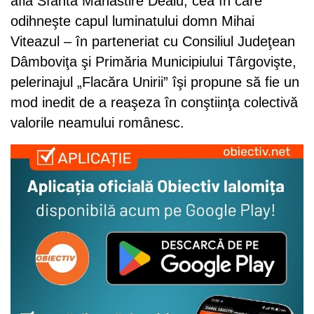
află Sfânta Mănăstire Dealu, cea în care
odihneşte capul luminatului domn Mihai
Viteazul – în parteneriat cu Consiliul Judeţean
Dâmboviţa şi Primăria Municipiului Târgovişte,
pelerinajul „Flacăra Unirii” îşi propune să fie un
mod inedit de a reaşeza în conştiinţa colectivă
valorile neamului românesc.