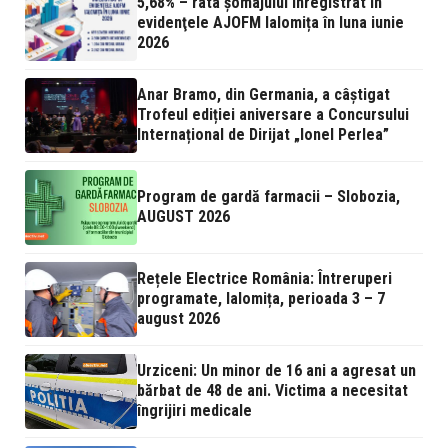
5,68% – rata şomajului înregistrat în
evidenţele AJOFM Ialomița în luna iunie
2026
Anar Bramo, din Germania, a câștigat
Trofeul ediției aniversare a Concursului
Internațional de Dirijat „Ionel Perlea”
Program de gardă farmacii – Slobozia,
AUGUST 2026
Rețele Electrice România: Întreruperi
programate, Ialomița, perioada 3 – 7
august 2026
Urziceni: Un minor de 16 ani a agresat un
bărbat de 48 de ani. Victima a necesitat
îngrijiri medicale