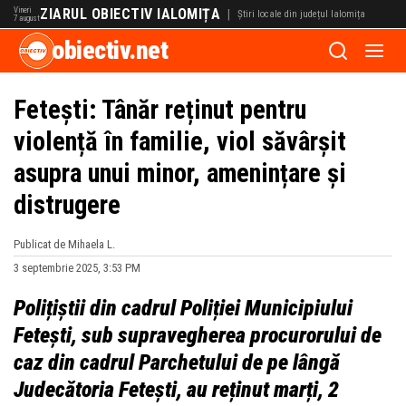
Vineri
ZIARUL OBIECTIV IALOMIȚA
|
Știri locale din județul Ialomița
7 august
obiectiv.net
Fetești: Tânăr reținut pentru
violență în familie, viol săvârșit
asupra unui minor, amenințare și
distrugere
Publicat de Mihaela L.
3 septembrie 2025, 3:53 PM
Polițiștii din cadrul Poliției Municipiului
Fetești, sub supravegherea procurorului de
caz din cadrul Parchetului de pe lângă
Judecătoria Fetești, au reținut marți, 2