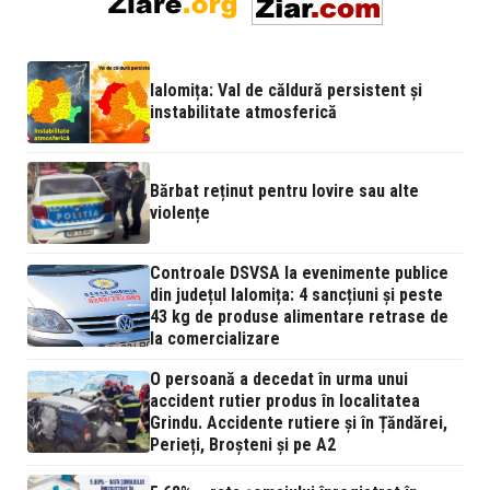
Ialomița: Val de căldură persistent și
instabilitate atmosferică
Bărbat reținut pentru lovire sau alte
violențe
Controale DSVSA la evenimente publice
din județul Ialomița: 4 sancțiuni și peste
43 kg de produse alimentare retrase de
la comercializare
O persoană a decedat în urma unui
accident rutier produs în localitatea
Grindu. Accidente rutiere și în Țăndărei,
Perieți, Broșteni și pe A2