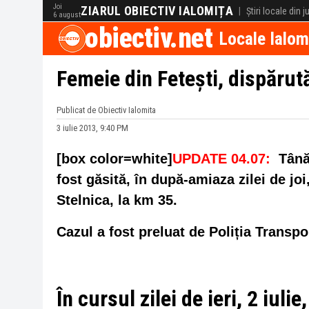
Joi
ZIARUL OBIECTIV IALOMIȚA
|
Știri locale din 
6 august
obiectiv.net
Locale Ialom
Femeie din Fetești, dispărută
Publicat de Obiectiv Ialomita
3 iulie 2013, 9:40 PM
[box color=white]
UPDATE 04.07:
Tânăr
fost găsită, în după-amiaza zilei de joi
Stelnica, la km 35.
Cazul a fost preluat de Poliția Transpo
În cursul zilei de ieri, 2 iulie