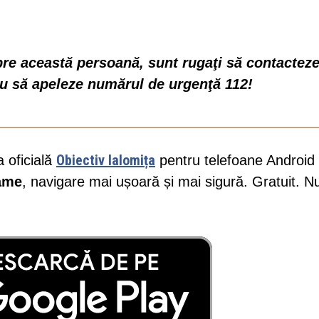
spre această persoană, sunt rugaţi să contactez
au să apeleze numărul de urgenţă 112!
Obiectiv Ialomița
a oficială
pentru telefoane Android 
lame
, navigare mai ușoară și mai sigură. Gratuit. N