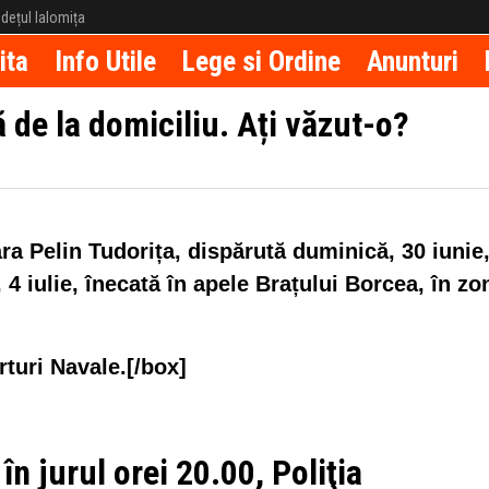
județul Ialomița
ita
Info Utile
Lege si Ordine
Anunturi
 de la domiciliu. Ați văzut-o?
a Pelin Tudorița, dispărută duminică, 30 iunie,
, 4 iulie, înecată în apele Brațului Borcea, în zo
rturi Navale.[/box]
, în jurul orei 20.00, Poliţia