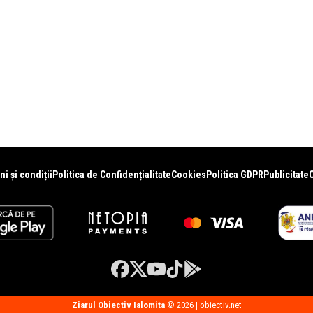
i și condiții
Politica de Confidențialitate
Cookies
Politica GDPR
Publicitate
Ziarul Obiectiv Ialomita
© 2026 | obiectiv.net