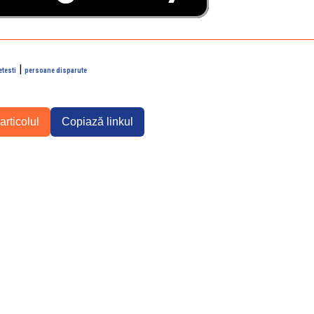
|
etesti
persoane disparute
articolul
Copiază linkul