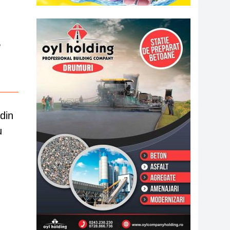
e
din
u