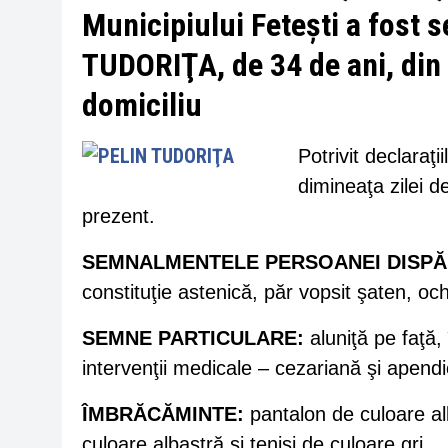
Municipiului Feteşti a fost s
TUDORIŢA, de 34 de ani, din 
domiciliu
Potrivit declaraţi
dimineaţa zilei d
prezent.
SEMNALMENTELE PERSOANEI DISPĂ
constituţie astenică, păr vopsit şaten, och
SEMNE PARTICULARE:
aluniţă pe faţă, 
intervenţii medicale – cezariană şi apendi
ÎMBRĂCĂMINTE:
pantalon de culoare al
culoare albastră şi tenişi de culoare gri.