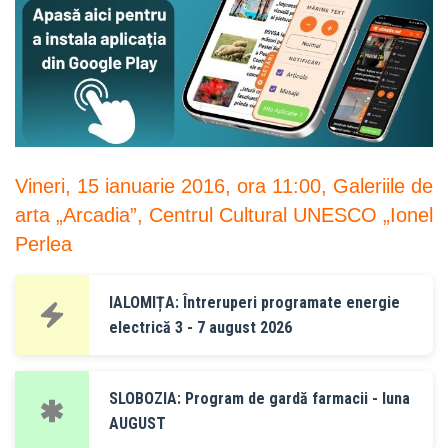
Vineri, 15 ianuarie 2016, ora 11:00, Galeriile de
arta „Arcadia”, Centrul Cultural UNESCO „Ionel
Perlea
IALOMIȚA: Întreruperi programate energie
electrică 3 - 7 august 2026
SLOBOZIA: Program de gardă farmacii - luna
AUGUST