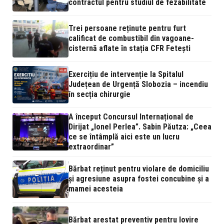
contractul pentru studiul de fezabilitate
Trei persoane reținute pentru furt
calificat de combustibil din vagoane-
cisternă aflate în stația CFR Fetești
Exercițiu de intervenție la Spitalul
Județean de Urgență Slobozia – incendiu
în secția chirurgie
A început Concursul Internațional de
Dirijat „Ionel Perlea”. Sabin Păutza: „Ceea
ce se întâmplă aici este un lucru
extraordinar”
Bărbat reținut pentru violare de domiciliu
și agresiune asupra fostei concubine și a
mamei acesteia
Bărbat arestat preventiv pentru lovire