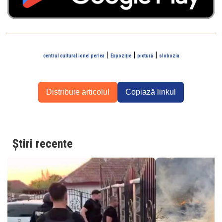
|
|
|
centrul cultural ionel perlea
Expoziţie
pictură
slobozia
Distribuie articolul
Copiază linkul
Știri recente