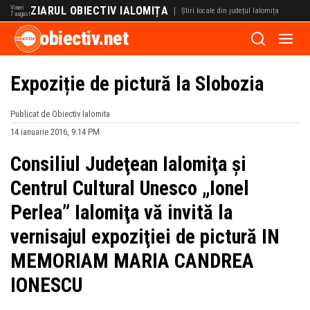
Vineri
ZIARUL OBIECTIV IALOMIȚA
|
Știri locale din județul Ialomița
7 august
obiectiv.net
Expoziție de pictură la Slobozia
Publicat de Obiectiv Ialomita
14 ianuarie 2016, 9:14 PM
Consiliul Judeţean Ialomiţa și
Centrul Cultural Unesco „Ionel
Perlea” Ialomiţa vă invită la
vernisajul expoziţiei de pictură IN
MEMORIAM MARIA CANDREA
IONESCU