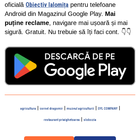
oficială
Obiectiv Ialomița
pentru telefoane
Android din Magazinul Google Play.
Mai
puține reclame
, navigare mai ușoară și mai
sigură. Gratuit. Nu trebuie să îți faci cont. 👇👇
|
|
|
|
agricultura
cornel dragomir
muzeul agriculturii
OYL COMPANY
|
restaurant privighetoarea
slobozia