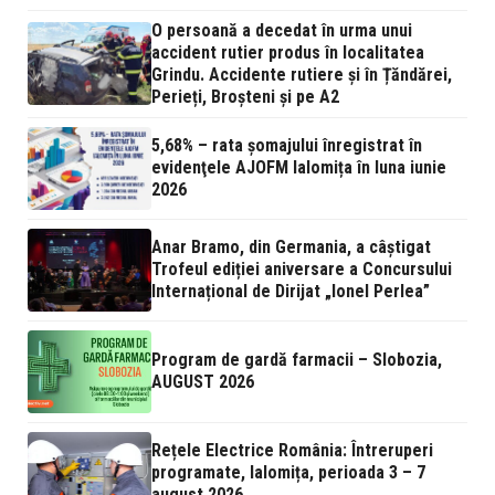
O persoană a decedat în urma unui
accident rutier produs în localitatea
Grindu. Accidente rutiere și în Țăndărei,
Perieți, Broșteni și pe A2
5,68% – rata şomajului înregistrat în
evidenţele AJOFM Ialomița în luna iunie
2026
Anar Bramo, din Germania, a câștigat
Trofeul ediției aniversare a Concursului
Internațional de Dirijat „Ionel Perlea”
Program de gardă farmacii – Slobozia,
AUGUST 2026
Rețele Electrice România: Întreruperi
programate, Ialomița, perioada 3 – 7
august 2026