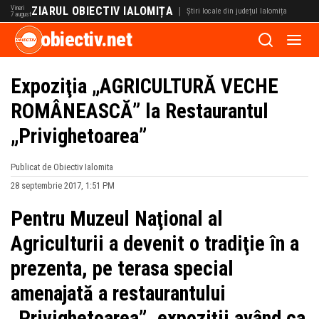
Vineri
ZIARUL OBIECTIV IALOMIȚA
|
Știri locale din județul Ialomița
7 august
obiectiv.net
Expoziţia „AGRICULTURĂ VECHE
ROMÂNEASCĂ” la Restaurantul
„Privighetoarea”
Publicat de Obiectiv Ialomita
28 septembrie 2017, 1:51 PM
Pentru Muzeul Naţional al
Agriculturii a devenit o tradiţie în a
prezenta, pe terasa special
amenajată a restaurantului
„Privighetoarea”, expoziţii având ca