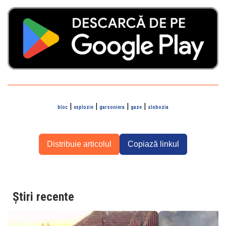
|
|
|
|
bloc
explozie
garsoniera
gaze
slobozia
Distribuie articolul
Copiază linkul
Știri recente