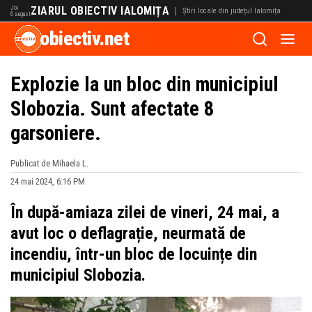
Joi
ZIARUL OBIECTIV IALOMIȚA
|
Știri locale din județul Ialomița
6 august
obiectiv.net
Explozie la un bloc din municipiul
Slobozia. Sunt afectate 8
garsoniere.
Publicat de Mihaela L.
24 mai 2024, 6:16 PM
În după-amiaza zilei de vineri, 24 mai, a
avut loc o deflagrație, neurmată de
incendiu, într-un bloc de locuințe din
municipiul Slobozia.