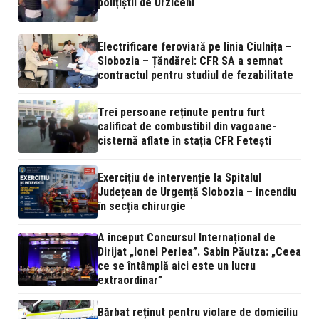
polițiștii de Urziceni
Electrificare feroviară pe linia Ciulnița –
Slobozia – Țăndărei: CFR SA a semnat
contractul pentru studiul de fezabilitate
Trei persoane reținute pentru furt
calificat de combustibil din vagoane-
cisternă aflate în stația CFR Fetești
Exercițiu de intervenție la Spitalul
Județean de Urgență Slobozia – incendiu
în secția chirurgie
A început Concursul Internațional de
Dirijat „Ionel Perlea”. Sabin Păutza: „Ceea
ce se întâmplă aici este un lucru
extraordinar”
Bărbat reținut pentru violare de domiciliu