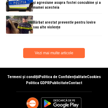
și agresiune asupra fostei concubine și a
mamei acesteia
Bărbat arestat preventiv pentru lovire
sau alte violențe
Vezi mai multe articole
Termeni și condiții
Politica de Confidențialitate
Cookies
Politica GDPR
Publicitate
Contact