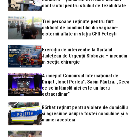
contractul pentru studiul de fezabilitate
Trei persoane reținute pentru furt
calificat de combustibil din vagoane-
cisternă aflate în stația CFR Fetești
Exercițiu de intervenție la Spitalul
Județean de Urgență Slobozia – incendiu
în secția chirurgie
A început Concursul Internațional de
Dirijat „Ionel Perlea”. Sabin Păutza: „Ceea
ce se întâmplă aici este un lucru
extraordinar”
Bărbat reținut pentru violare de domiciliu
și agresiune asupra fostei concubine și a
mamei acesteia