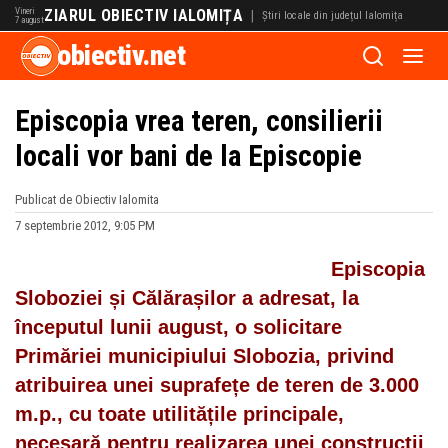
Vineri
ZIARUL OBIECTIV IALOMIȚA
|
Știri locale din județul Ialomița
7 august
obiectiv.net
Episcopia vrea teren, consilierii
locali vor bani de la Episcopie
Publicat de Obiectiv Ialomita
7 septembrie 2012, 9:05 PM
Episcopia
Sloboziei și Călărașilor a adresat, la
începutul lunii august, o solicitare
Primăriei municipiului Slobozia, privind
atribuirea unei suprafețe de teren de 3.000
m.p., cu toate utilitățile principale,
necesară pentru realizarea unei construcții