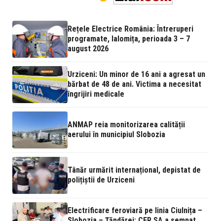
Rețele Electrice România: Întreruperi
programate, Ialomița, perioada 3 – 7
august 2026
Urziceni: Un minor de 16 ani a agresat un
bărbat de 48 de ani. Victima a necesitat
îngrijiri medicale
ANMAP reia monitorizarea calității
aerului în municipiul Slobozia
Tânăr urmărit internațional, depistat de
polițiștii de Urziceni
Electrificare feroviară pe linia Ciulnița –
Slobozia – Țăndărei: CFR SA a semnat