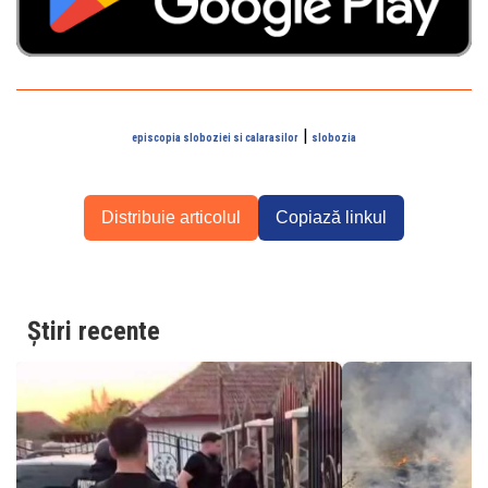
|
episcopia sloboziei si calarasilor
slobozia
Distribuie articolul
Copiază linkul
Știri recente