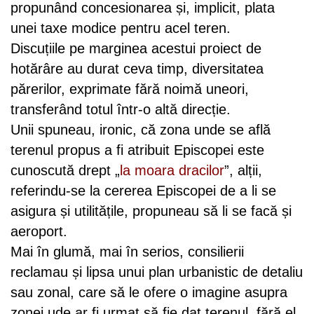
propunând concesionarea și, implicit, plata
unei taxe modice pentru acel teren.
Discuțiile pe marginea acestui proiect de
hotărâre au durat ceva timp, diversitatea
părerilor, exprimate fără noimă uneori,
transferând totul într-o altă direcție.
Unii spuneau, ironic, că zona unde se află
terenul propus a fi atribuit Episcopei este
cunoscută drept „
la moara dracilor
”, alții,
referindu-se la cererea Episcopei de a li se
asigura și utilitățile, propuneau să li se facă și
aeroport.
Mai în glumă, mai în serios, consilierii
reclamau și lipsa unui plan urbanistic de detaliu
sau zonal, care să le ofere o imagine asupra
zonei ude ar fi urmat să fie dat terenul, fără el