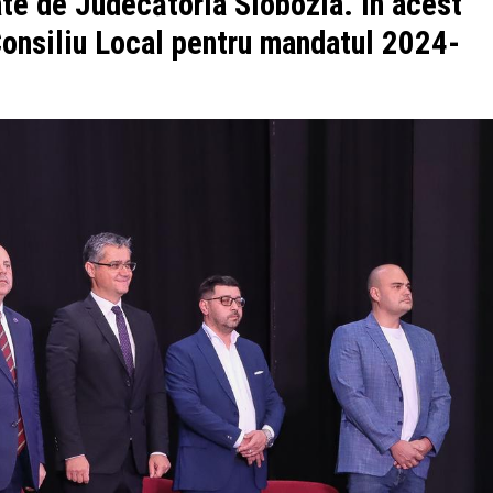
ate de Judecătoria Slobozia. În acest
 Consiliu Local pentru mandatul 2024-