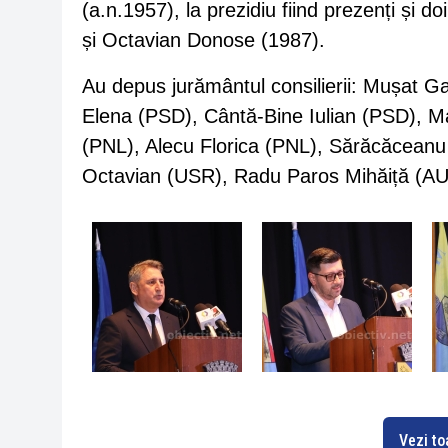
(a.n.1957), la prezidiu fiind prezenți și do
și Octavian Donose (1987).
Au depus jurământul consilierii: Mușat 
Elena (PSD), Cântă-Bine Iulian (PSD), M
(PNL), Alecu Florica (PNL), Sărăcăcean
Octavian (USR), Radu Paros Mihăiță (A
Vezi to