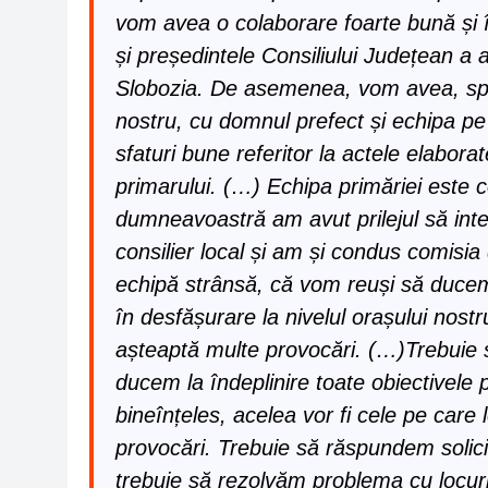
vom avea o colaborare foarte bună și î
și președintele Consiliului Județean a
Slobozia. De asemenea, vom avea, sper
nostru, cu domnul prefect și echipa pe
sfaturi bune referitor la actele elaborate
primarului. (…) Echipa primăriei este c
dumneavoastră am avut prilejul să inte
consilier local și am și condus comisi
echipă strânsă, că vom reuși să ducem
în desfășurare la nivelul orașului nostr
așteaptă multe provocări. (…)Trebuie 
ducem la îndeplinire toate obiectivele
bineînțeles, acelea vor fi cele pe care 
provocări. Trebuie să răspundem solicit
trebuie să rezolvăm problema cu locuri