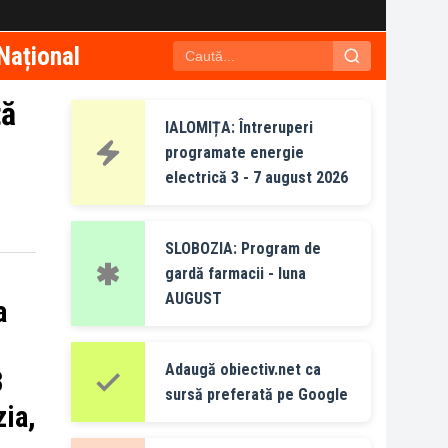
Național
tă
IALOMIȚA: Întreruperi
programate energie
electrică 3 - 7 august 2026
SLOBOZIA: Program de
gardă farmacii - luna
AUGUST
a
Adaugă obiectiv.net ca
3
sursă preferată pe Google
zia,