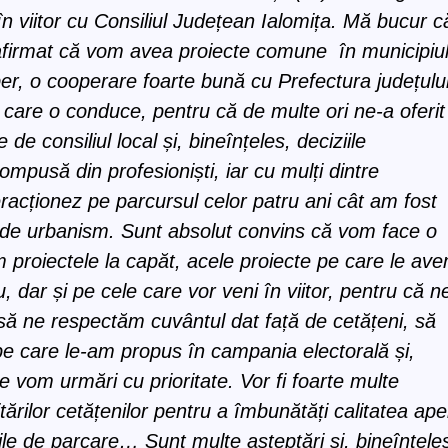
n viitor cu Consiliul Județean Ialomița. Mă bucur c
 afirmat că vom avea proiecte comune în municipiu
, o cooperare foarte bună cu Prefectura județulu
 care o conduce, pentru că de multe ori ne-a oferit
 de consiliul local și, bineînțeles, deciziile
ompusă din profesioniști, iar cu mulți dintre
racționez pe parcursul celor patru ani cât am fost
a de urbanism. Sunt absolut convins că vom face o
 proiectele la capăt, acele proiecte pe care le av
u, dar și pe cele care vor veni în viitor, pentru că n
să ne respectăm cuvântul dat față de cetățeni, să
 pe care le-am propus în campania electorală și,
le vom urmări cu prioritate. Vor fi foarte multe
ărilor cetățenilor pentru a îmbunătăți calitatea ape
le de parcare… Sunt multe așteptări și, bineînțele