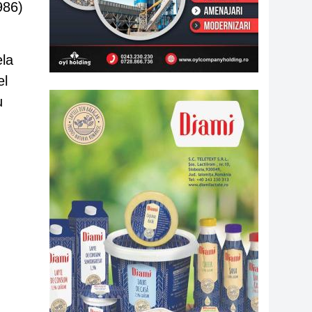
986)
ela
el
u