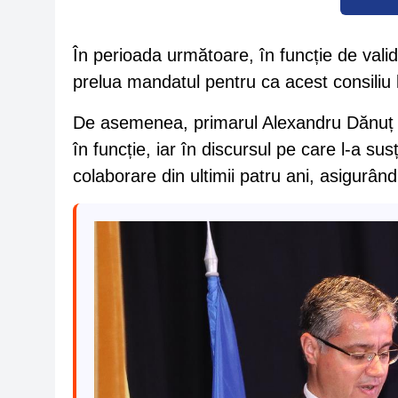
În perioada următoare, în funcție de validări
prelua mandatul pentru ca acest consiliu l
De asemenea, primarul Alexandru Dănuț Po
în funcție, iar în discursul pe care l-a su
colaborare din ultimii patru ani, asigurându