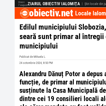
Vineri
ZIARUL OBIECTIV IALOMIȚA
|
Știri locale din 
7 august
obiectiv.net
Locale Ialom
Edilul municipiului Slobozia
seară sunt primar al întregii 
municipiului
Publicat de Mihaela L.
24 octombrie 2024, 8:50 PM
Alexandru Dănuț Potor a depus a
funcție, de primar al municipiul
susținute la Casa Municipală de
dintre cei 19 consilieri locali a