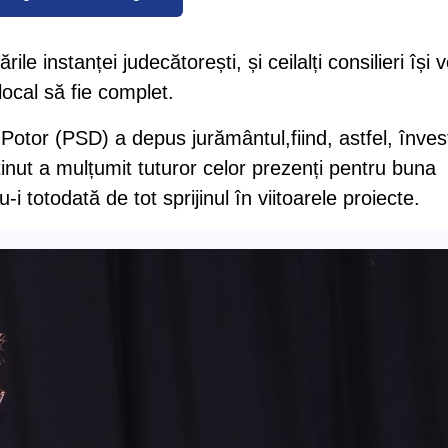
le instanței judecătorești, și ceilalți consilieri își v
ocal să fie complet.
tor (PSD) a depus jurământul,fiind, astfel, învest
sținut a mulțumit tuturor celor prezenți pentru buna
-i totodată de tot sprijinul în viitoarele proiecte.