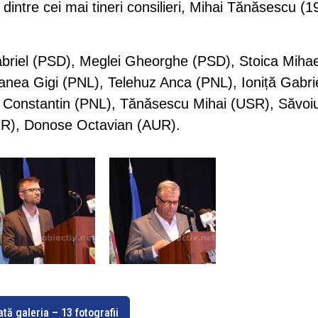
i dintre cei mai tineri consilieri, Mihai Tănăsescu (1
Gabriel (PSD), Meglei Gheorghe (PSD), Stoica Miha
anea Gigi (PNL), Telehuz Anca (PNL), Ioniță Gabri
u Constantin (PNL), Tănăsescu Mihai (USR), Săvoi
UR), Donose Octavian (AUR).
ată galeria – 13 fotografii