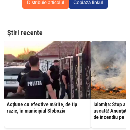
Distribuie articolul
Copiază linkul
Știri recente
Acțiune cu efective mărite, de tip
Ialomița: Stop ard
razie, în municipiul Slobozia
uscată! Anunțați 
de incendiu pe ca