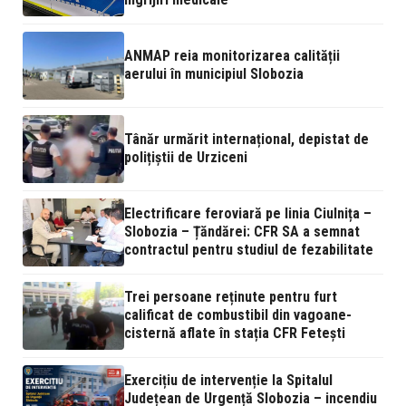
ANMAP reia monitorizarea calității
aerului în municipiul Slobozia
Tânăr urmărit internațional, depistat de
polițiștii de Urziceni
Electrificare feroviară pe linia Ciulnița –
Slobozia – Țăndărei: CFR SA a semnat
contractul pentru studiul de fezabilitate
Trei persoane reținute pentru furt
calificat de combustibil din vagoane-
cisternă aflate în stația CFR Fetești
Exercițiu de intervenție la Spitalul
Județean de Urgență Slobozia – incendiu