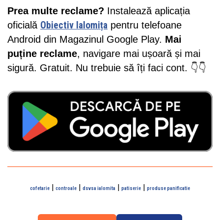
Prea multe reclame?
Instalează aplicația
oficială
Obiectiv Ialomița
pentru telefoane
Android din Magazinul Google Play.
Mai
puține reclame
, navigare mai ușoară și mai
sigură. Gratuit. Nu trebuie să îți faci cont. 👇👇
|
|
|
|
cofetarie
controale
dsvsa ialomita
patiserie
produse panificatie