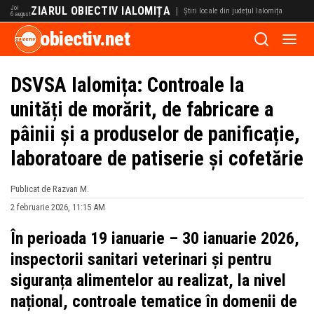
Joi
ZIARUL OBIECTIV IALOMIȚA
|
Știri locale din județul Ialomița
6 august
obiectiv.net
DSVSA Ialomița: Controale la
unități de morărit, de fabricare a
pâinii și a produselor de panificație,
laboratoare de patiserie și cofetărie
Publicat de Razvan M.
2 februarie 2026, 11:15 AM
În perioada 19 ianuarie – 30 ianuarie 2026,
inspectorii sanitari veterinari și pentru
siguranța alimentelor au realizat, la nivel
național, controale tematice în domenii de