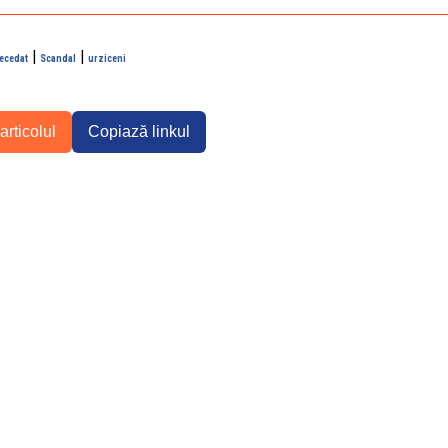
|
|
ecedat
Scandal
urziceni
articolul
Copiază linkul