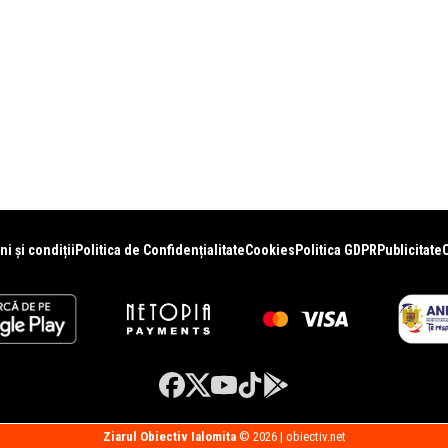
i și condiții
Politica de Confidențialitate
Cookies
Politica GDPR
Publicitate
Ziarul Obiectiv Ialomita
© 2026 | obiectiv.net