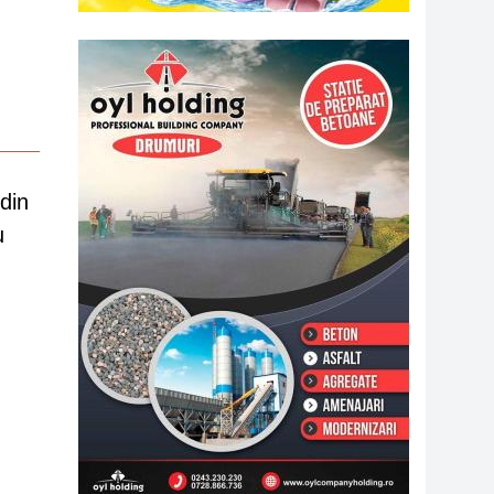
din
u