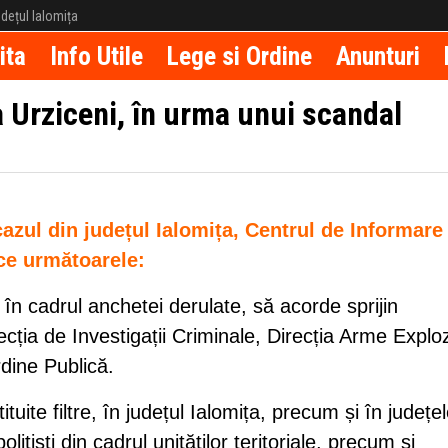
județul Ialomița
ita
Info Utile
Lege si Ordine
Anunturi
 Urziceni, în urma unui scandal
azul din județul Ialomița, Centrul de Informare 
ice următoarele:
n cadrul anchetei derulate, să acorde sprijin
ecția de Investigații Criminale, Direcția Arme Exploz
rdine Publică.
ite filtre, în județul Ialomița, precum și în județe
lițiști din cadrul unităților teritoriale, precum și