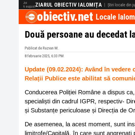
Joi
ZIARUL OBIECTIV IALOMIȚA
|
Știri locale din 
6 august
obiectiv.net
Locale Ialom
Două persoane au decedat la
Publicat de Razvan M.
8 februarie 2025, 6:33 PM
Update (09.02.2024): Având în vedere c
Relații Publice este abilitat să comun
Conducerea Poliției Române a dispus ca, î
specialiști din cadrul IGPR, respectiv- Dir
și Substanțe periculoase și Direcția de O
De asemenea, la acest moment, sunt institu
limitrofe/Capitală, în care sunt angrenați po