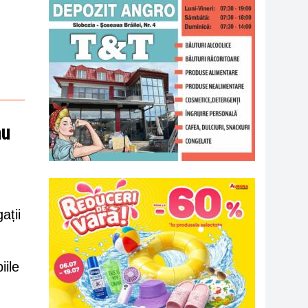
au
ații
iile