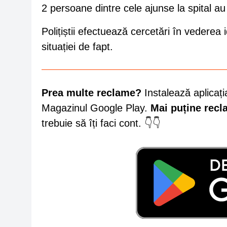
2 persoane dintre cele ajunse la spital a
Polițiștii efectuează cercetări în vederea id
situației de fapt.
Prea multe reclame?
Instalează aplicați
Magazinul Google Play.
Mai puține rec
trebuie să îți faci cont. 👇👇