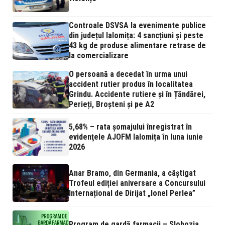
Controale DSVSA la evenimente publice
din județul Ialomița: 4 sancțiuni și peste
43 kg de produse alimentare retrase de
la comercializare
O persoană a decedat în urma unui
accident rutier produs în localitatea
Grindu. Accidente rutiere și în Țăndărei,
Perieți, Broșteni și pe A2
5,68% – rata şomajului înregistrat în
evidenţele AJOFM Ialomița în luna iunie
2026
Anar Bramo, din Germania, a câștigat
Trofeul ediției aniversare a Concursului
Internațional de Dirijat „Ionel Perlea”
Program de gardă farmacii – Slobozia,