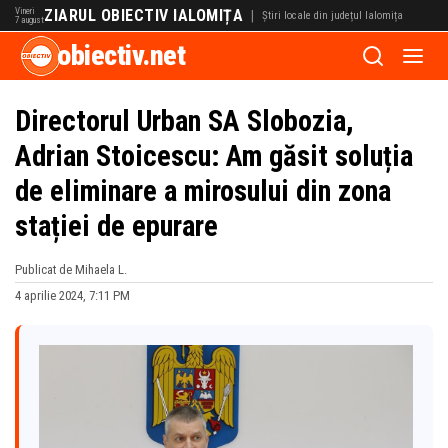
Vineri
ZIARUL OBIECTIV IALOMIȚA
|
Știri locale din județul Ialomița
7 august
obiectiv.net
Directorul Urban SA Slobozia,
Adrian Stoicescu: Am găsit soluția
de eliminare a mirosului din zona
stației de epurare
Publicat de Mihaela L.
4 aprilie 2024, 7:11 PM