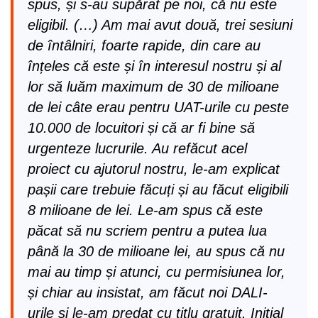
spus, și s-au supărat pe noi, că nu este
eligibil. (…) Am mai avut două, trei sesiuni
de întâlniri, foarte rapide, din care au
înțeles că este și în interesul nostru și al
lor să luăm maximum de 30 de milioane
de lei câte erau pentru UAT-urile cu peste
10.000 de locuitori și că ar fi bine să
urgenteze lucrurile. Au refăcut acel
proiect cu ajutorul nostru, le-am explicat
pașii care trebuie făcuți și au făcut eligibili
8 milioane de lei. Le-am spus că este
păcat să nu scriem pentru a putea lua
până la 30 de milioane lei, au spus că nu
mai au timp și atunci, cu permisiunea lor,
și chiar au insistat, am făcut noi DALI-
urile și le-am predat cu titlu gratuit. Inițial