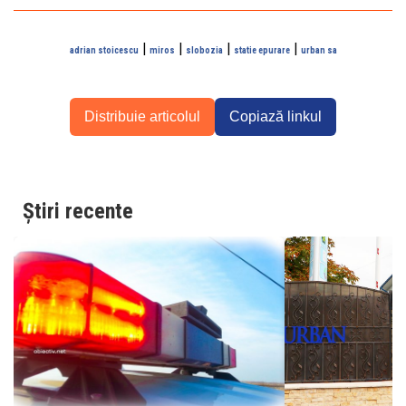
|
|
|
|
adrian stoicescu
miros
slobozia
statie epurare
urban sa
Distribuie articolul
Copiază linkul
Știri recente