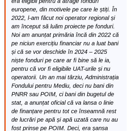
era eligibil pentru a atrage fonduri
europene, din motivele pe care le știți. În
2022, l-am făcut noi operator regional și
am început să luăm proiecte pe fonduri.
Noi am anunțat primăria încă din 2022 că
pe niciun exercițiu financiar nu a luat bani
și că se vor deschide în 2024 – 2025
niște fonduri pe care ar fi bine să le ia,
pentru că vor fi eligibile UAT-urile și nu
operatorii. Un an mai târziu, Administrația
Fondului pentru Mediu, deci nu bani din
PNRR sau POIM, ci bani din bugetul de
stat, a anunțat oficial că va lansa o linie
de finanțare pentru tot ce înseamnă rest
de lucrări pe apă și apă uzată care nu au
fost prinse pe POIM. Deci, era șansa