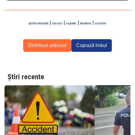
|
|
|
|
ajofm ialomita
cursuri
ospatar
tandarei
urziceni
Distribuie articolul
Copiază linkul
Știri recente