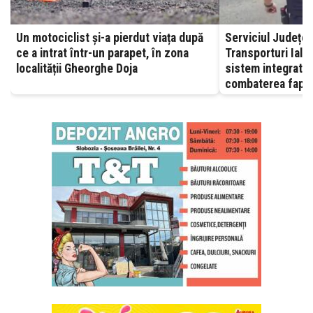
Un motociclist și-a pierdut viața după
Serviciul Județea
ce a intrat într-un parapet, în zona
Transporturi Ialomița – A
localității Gheorghe Doja
sistem integrat, 
combaterea fapte