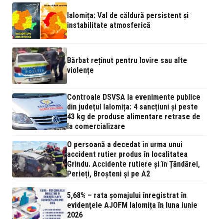
Ialomița: Val de căldură persistent și
instabilitate atmosferică
Bărbat reținut pentru lovire sau alte
violențe
Controale DSVSA la evenimente publice
din județul Ialomița: 4 sancțiuni și peste
43 kg de produse alimentare retrase de
la comercializare
O persoană a decedat în urma unui
accident rutier produs în localitatea
Grindu. Accidente rutiere și în Țăndărei,
Perieți, Broșteni și pe A2
5,68% – rata şomajului înregistrat în
evidenţele AJOFM Ialomița în luna iunie
2026