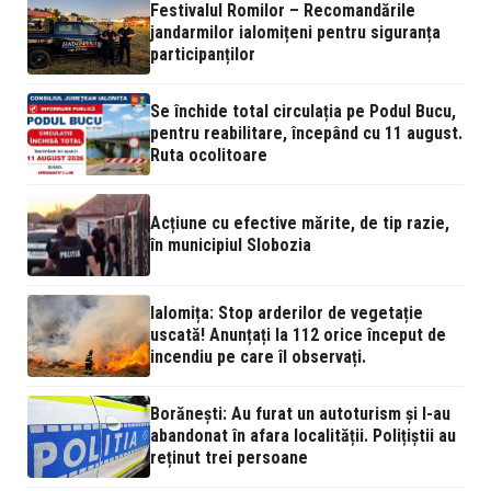
Festivalul Romilor – Recomandările
jandarmilor ialomițeni pentru siguranța
participanților
Se închide total circulația pe Podul Bucu,
pentru reabilitare, începând cu 11 august.
Ruta ocolitoare
Acțiune cu efective mărite, de tip razie,
în municipiul Slobozia
Ialomița: Stop arderilor de vegetație
uscată! Anunțați la 112 orice început de
incendiu pe care îl observați.
Borănești: Au furat un autoturism și l-au
abandonat în afara localității. Polițiștii au
reținut trei persoane