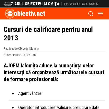
Duminică
ZIARUL OBIECTIV IALOMIȚA
|
Știri locale din județul Ialomița
9 august
obiectiv.net
Cursuri de calificare pentru anul
2013
Publicat de Obiectiv Ialomita
27 februarie 2013, 9:51 AM
AJOFM Ialomița
aduce la cunoștința celor
interesați că organizează următoarele cursuri
de formare profesională:
Agent vânzări
Operator introducere, validare, prelucrare date