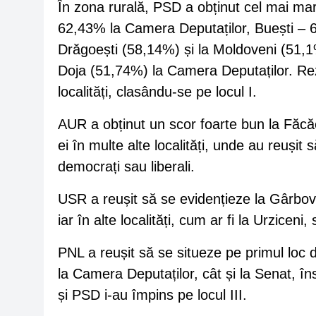
În zona rurală, PSD a obținut cel mai mar
62,43% la Camera Deputaților, Buești – 6
Drăgoești (58,14%) și la Moldoveni (51,1
Doja (51,74%) la Camera Deputaților. Rezu
localități, clasându-se pe locul I.
AUR a obținut un scor foarte bun la Făcă
ei în multe alte localități, unde au reușit s
democrați sau liberali.
USR a reușit să se evidențieze la Gârbovi
iar în alte localități, cum ar fi la Urzicen
PNL a reușit să se situeze pe primul loc 
la Camera Deputaților, cât și la Senat, însă
și PSD i-au împins pe locul III.