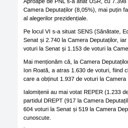
Aproape de PNL s-a aflat USR, cu 7.398 d
Camera Deputaților (8,05%), mai puțin faț
al alegerilor prezidențiale.
Pe locul VI s-a situat SENS (Sănătate, Ed
Senat și 2.740 la Camera Deputaților, iar
voturi la Senat și 1.153 de voturi la Came
Mai menționăm că, la Camera Deputaților
Ion Roată, a atras 1.630 de voturi, fiind c
care a obținut 1.937 de voturi la Camera 
Ialomițenii au mai votat REPER (1.233 de 
partidul DREPT (917 la Camera Deputațilo
604 voturi la Senat și 519 la Camera Deput
cunoscute.