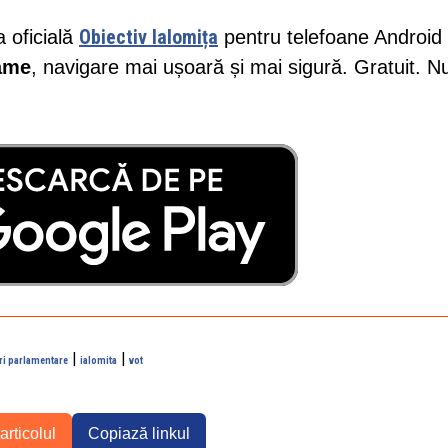
Obiectiv Ialomița
a oficială
pentru telefoane Android 
lame
, navigare mai ușoară și mai sigură. Gratuit. N
|
|
ri parlamentare
ialomita
vot
articolul
Copiază linkul