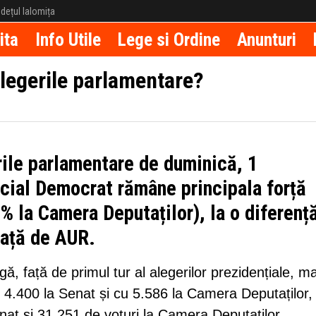
județul Ialomița
ita
Info Utile
Lege si Ordine
Anunturi
alegerile parlamentare?
rile parlamentare de duminică, 1
cial Democrat rămâne principala forță
% la Camera Deputaților), la o diferenț
față de AUR.
ă, față de primul tur al alegerilor prezidențiale, ma
v 4.400 la Senat și cu 5.586 la Camera Deputaților,
nat și 31.251 de voturi la Camera Deputaților,