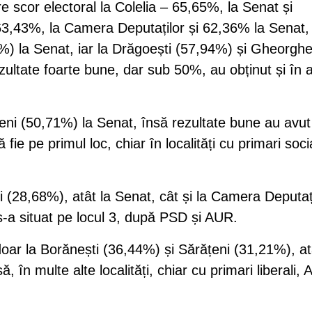
e scor electoral la Colelia – 65,65%, la Senat și
3,43%, la Camera Deputaților și 62,36% la Senat, 
%) la Senat, iar la Drăgoești (57,94%) și Gheorgh
ltate foarte bune, dar sub 50%, au obținut și în a
eni (50,71%) la Senat, însă rezultate bune au avut
ă fie pe primul loc, chiar în localități cu primari soci
 (28,68%), atât la Senat, cât și la Camera Deputați
i, s-a situat pe locul 3, după PSD și AUR.
doar la Borănești (36,44%) și Sărățeni (31,21%), at
, în multe alte localități, chiar cu primari liberali,