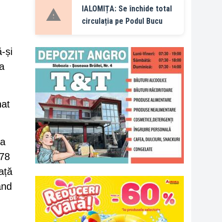
IALOMIȚA: Se închide total
circulația pe Podul Bucu
-și
la
nat
la
078
ață
ând