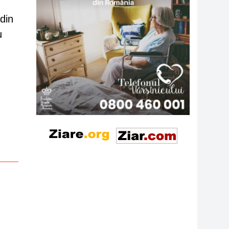
din
u