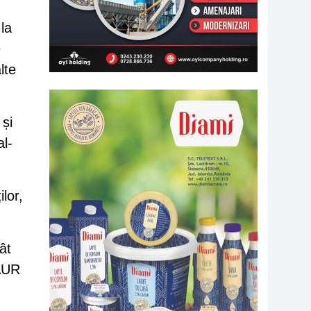
la
e
lte
 și
al-
lor,
ât
 AUR