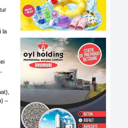
tur
 la
ei
,
at),
n) –