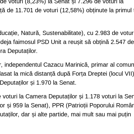
e voturi (8,23%) la Senat și 7.296 de voturi la
ă de 11.701 de voturi (12,58%) obținute la primul 
ucație, Natură, Sustenabilitate), cu 2.983 de voturi
 deja faimosul PSD Unit a reușit să obțină 2.547 de
ra Deputaților.
, independentul Cazacu Marinică, primar al comun
lasat la mică distanță după Forța Dreptei (locul VII)
Deputaților și 1.970 la Senat.
voturi la Camera Deputaților și 1.178 voturi la Sen
r și 959 la Senat), PPR (Patrioții Poporului Româ
aților, dar și alte partide, mai mult sau mai puțin