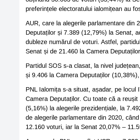
preferințele electoratului ialomițean au fo
AUR, care la alegerile parlamentare din 
Deputaților și 7.389 (12,79%) la Senat, ac
dubleze numărul de voturi. Astfel, parti
Senat și de 21.460 la Camera Deputațilo
Partidul SOS s-a clasat, la nivel județean
și 9.406 la Camera Deputaților (10,38%)
PNL Ialomița s-a situat, așadar, pe locul IV
Camera Deputaților. Cu toate că a reușit 
(5,16%) la alegerile prezidențiale, la 7.4
de alegerile parlamentare din 2020, cân
12.160 voturi, iar la Senat 20,07% – 11.5