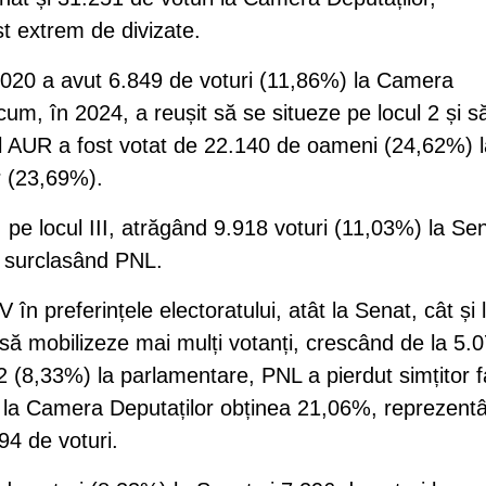
st extrem de divizate.
2020 a avut 6.849 de voturi (11,86%) la Camera
um, în 2024, a reușit să se situeze pe locul 2 și să
dul AUR a fost votat de 22.140 de oameni (24,62%) 
r (23,69%).
, pe locul III, atrăgând 9.918 voturi (11,03%) la Se
, surclasând PNL.
 în preferințele electoratului, atât la Senat, cât și 
să mobilizeze mai mulți votanți, crescând de la 5.
92 (8,33%) la parlamentare, PNL a pierdut simțitor f
d la Camera Deputaților obținea 21,06%, reprezent
94 de voturi.