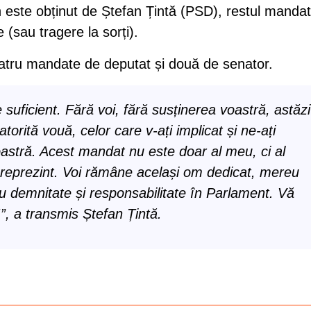
 este obținut de Ștefan Țintă (PSD), restul mandat
 (sau tragere la sorți).
patru mandate de deputat și două de senator.
uficient. Fără voi, fără susținerea voastră, astăzi
datorită vouă, celor care v-ați implicat și ne-ați
stră. Acest mandat nu este doar al meu, ci al
 o reprezint. Voi rămâne același om dedicat, mereu
u demnitate și responsabilitate în Parlament. Vă
”, a transmis Ștefan Țintă.