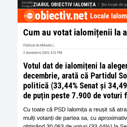
Sâmbătă
ZIARUL OBIECTIV IALOMIȚA
|
Știri locale din 
8 august
obiectiv.net
Locale Ialom
Cum au votat ialomițenii la 
Publicat de Mihaela L.
3 decembrie 2024, 4:22 PM
Votul dat de ialomițeni la alege
decembrie, arată că Partidul So
politică (33,44% Senat și 34,49
de puțin peste 7.900 de voturi 
Cu toate că PSD Ialomița a reușit să atrag
mulți votanți de partea sa, cu aproximati
obținând 30.063 de voturi (33,44%) la Se