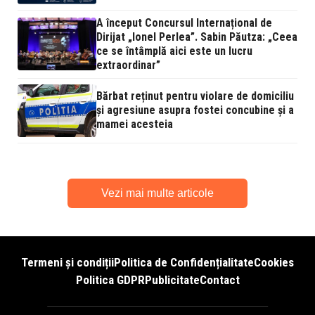
A început Concursul Internațional de
Dirijat „Ionel Perlea”. Sabin Păutza: „Ceea
ce se întâmplă aici este un lucru
extraordinar”
Bărbat reținut pentru violare de domiciliu
și agresiune asupra fostei concubine și a
mamei acesteia
Vezi mai multe articole
Termeni și condiții
Politica de Confidențialitate
Cookies
Politica GDPR
Publicitate
Contact