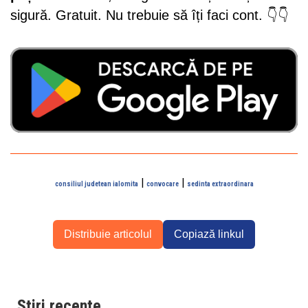
sigură. Gratuit. Nu trebuie să îți faci cont. 👇👇
|
|
consiliul judetean ialomita
convocare
sedinta extraordinara
Distribuie articolul
Copiază linkul
Știri recente