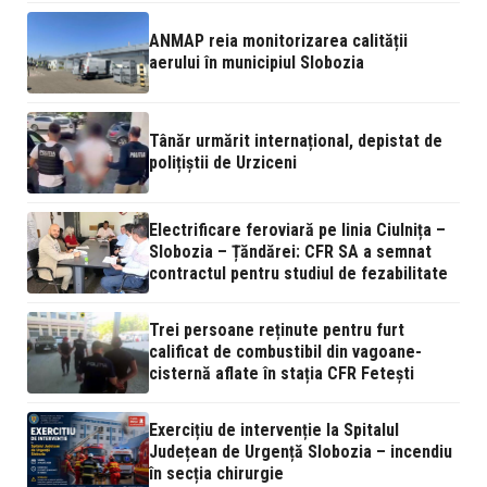
ANMAP reia monitorizarea calității
aerului în municipiul Slobozia
Tânăr urmărit internațional, depistat de
polițiștii de Urziceni
Electrificare feroviară pe linia Ciulnița –
Slobozia – Țăndărei: CFR SA a semnat
contractul pentru studiul de fezabilitate
Trei persoane reținute pentru furt
calificat de combustibil din vagoane-
cisternă aflate în stația CFR Fetești
Exercițiu de intervenție la Spitalul
Județean de Urgență Slobozia – incendiu
în secția chirurgie