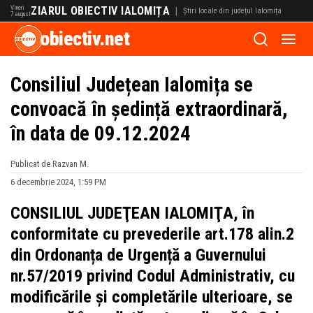
Vineri
ZIARUL OBIECTIV IALOMIȚA
|
Știri locale din județul Ialomița
7 august
obiectiv.net
Consiliul Județean Ialomița se
convoacă în ședință extraordinară,
în data de 09.12.2024
Publicat de Razvan M.
6 decembrie 2024, 1:59 PM
CONSILIUL JUDEŢEAN IALOMIŢA, în
conformitate cu prevederile art.178 alin.2
din Ordonanța de Urgență a Guvernului
nr.57/2019 privind Codul Administrativ, cu
modificările și completările ulterioare, se