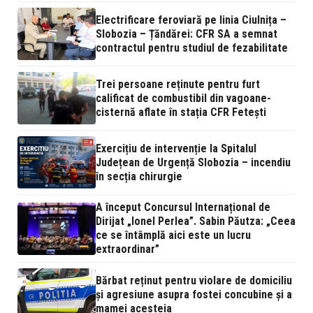
Electrificare feroviară pe linia Ciulnița –
Slobozia – Țăndărei: CFR SA a semnat
contractul pentru studiul de fezabilitate
Trei persoane reținute pentru furt
calificat de combustibil din vagoane-
cisternă aflate în stația CFR Fetești
Exercițiu de intervenție la Spitalul
Județean de Urgență Slobozia – incendiu
în secția chirurgie
A început Concursul Internațional de
Dirijat „Ionel Perlea”. Sabin Păutza: „Ceea
ce se întâmplă aici este un lucru
extraordinar”
Bărbat reținut pentru violare de domiciliu
și agresiune asupra fostei concubine și a
mamei acesteia