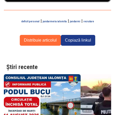
|
|
|
deficit personal
jandarmeria ialomita
jandarmi
recrutare
Distribuie articolul
Copiază linkul
Știri recente