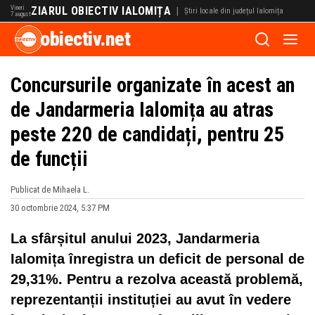
Vineri
ZIARUL OBIECTIV IALOMIȚA
|
Știri locale din județul Ialomița
7 august
obiectiv.net
Concursurile organizate în acest an
de Jandarmeria Ialomița au atras
peste 220 de candidați, pentru 25
de funcții
Publicat de Mihaela L.
30 octombrie 2024, 5:37 PM
La sfârșitul anului 2023, Jandarmeria
Ialomița înregistra un deficit de personal de
29,31%. Pentru a rezolva această problemă,
reprezentanții instituției au avut în vedere