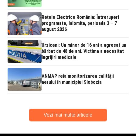
Rețele Electrice România: Întreruperi
programate, Ialomița, perioada 3 – 7
august 2026
Urziceni: Un minor de 16 ani a agresat un
bărbat de 48 de ani. Victima a necesitat
îngrijiri medicale
ANMAP reia monitorizarea calității
aerului în municipiul Slobozia
Vezi mai multe articole