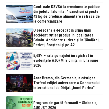
Controale DSVSA la evenimente publice
din județul Ialomița: 4 sancțiuni și peste
43 kg de produse alimentare retrase de
la comercializare
O persoană a decedat în urma unui
accident rutier produs în localitatea
Grindu. Accidente rutiere și în Țăndărei,
Perieți, Broșteni și pe A2
5,68% – rata şomajului înregistrat în
evidenţele AJOFM Ialomița în luna iunie
2026
Anar Bramo, din Germania, a câștigat
Trofeul ediției aniversare a Concursului
Internațional de Dirijat „Ionel Perlea”
Program de gardă farmacii – Slobozia,
AUGUST 2026