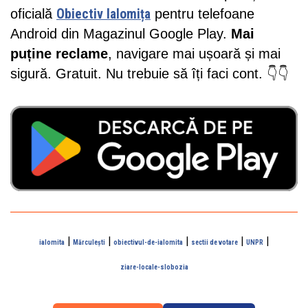
oficială
Obiectiv Ialomița
pentru telefoane
Android din Magazinul Google Play.
Mai
puține reclame
, navigare mai ușoară și mai
sigură. Gratuit. Nu trebuie să îți faci cont. 👇👇
|
|
|
|
|
ialomita
Mărculești
obiectivul-de-ialomita
sectii de votare
UNPR
ziare-locale-slobozia