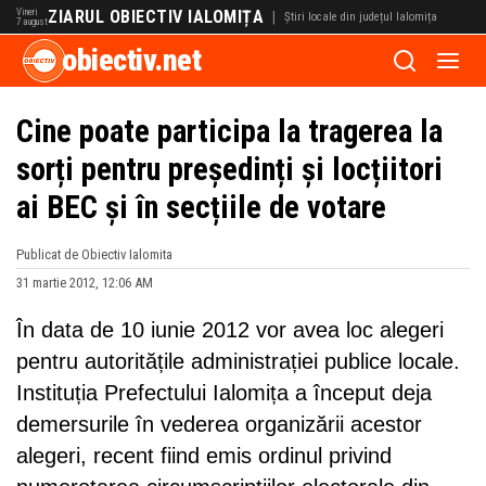
Vineri
ZIARUL OBIECTIV IALOMIȚA
|
Știri locale din județul Ialomița
7 august
obiectiv.net
Cine poate participa la tragerea la
sorți pentru președinți și locțiitori
ai BEC și în secțiile de votare
Publicat de Obiectiv Ialomita
31 martie 2012, 12:06 AM
În data de 10 iunie 2012 vor avea loc alegeri
pentru autoritățile administrației publice locale.
Instituția Prefectului Ialomița a început deja
demersurile în vederea organizării acestor
alegeri, recent fiind emis ordinul privind