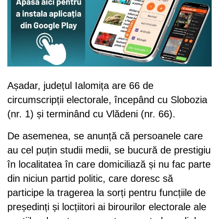
Așadar, județul Ialomița are 66 de
circumscripții electorale, începând cu Slobozia
(nr. 1) și terminând cu Vlădeni (nr. 66).
De asemenea, se anunță că persoanele care
au cel puțin studii medii, se bucură de prestigiu
în localitatea în care domiciliază și nu fac parte
din niciun partid politic, care doresc să
participe la tragerea la sorți pentru funcțiile de
președinți și locțiitori ai birourilor electorale ale