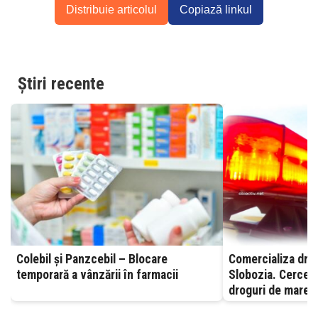
Distribuie articolul
Copiază linkul
Știri recente
Colebil și Panzcebil – Blocare
Comercializa drog
temporară a vânzării în farmacii
Slobozia. Cerceta
droguri de mare r