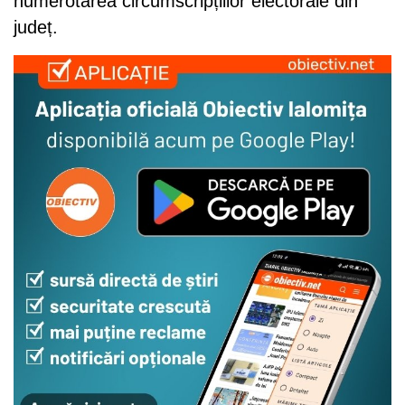
numerotarea circumscripțiilor electorale din
județ.