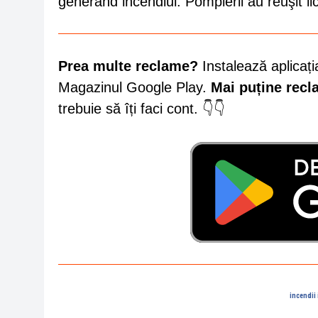
generând incendiul. Pompierii au reuşit lich
Prea multe reclame?
Instalează aplicați
Magazinul Google Play.
Mai puține rec
trebuie să îți faci cont. 👇👇
incendii 