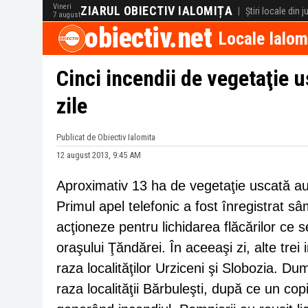
Vineri
ZIARUL OBIECTIV IALOMIȚA
|
Știri locale din 
7 august
obiectiv.net
Locale Ialom
Cinci incendii de vegetaţie u
zile
Publicat de Obiectiv Ialomita
12 august 2013, 9:45 AM
Aproximativ 13 ha de vegetaţie uscată au 
Primul apel telefonic a fost înregistrat sâ
acţioneze pentru lichidarea flăcărilor c
oraşului Ţăndărei. În aceeaşi zi, alte trei
raza localităţilor Urziceni şi Slobozia. Du
raza localităţii Bărbuleşti, după ce un cop