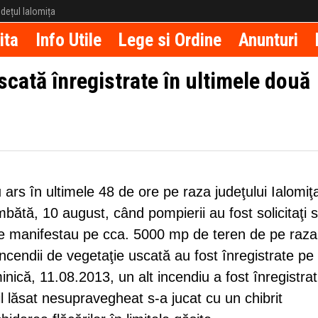
județul Ialomița
ita
Info Utile
Lege si Ordine
Anunturi
scată înregistrate în ultimele două
ars în ultimele 48 de ore pe raza judeţului Ialomiţ
mbătă, 10 august, când pompierii au fost solicitaţi 
e se manifestau pe cca. 5000 mp de teren de pe raza
 incendii de vegetaţie uscată au fost înregistrate pe
minică, 11.08.2013, un alt incendiu a fost înregistra
il lăsat nesupravegheat s-a jucat cu un chibrit