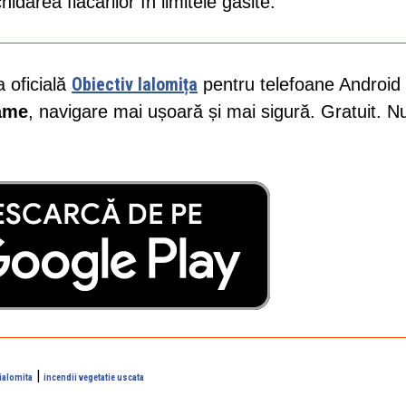
idarea flăcărilor în limitele găsite.
Obiectiv Ialomița
a oficială
pentru telefoane Android 
lame
, navigare mai ușoară și mai sigură. Gratuit. N
|
ialomita
incendii vegetatie uscata