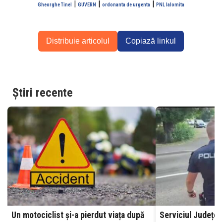
|
|
|
Gheorghe Tinel
GUVERN
ordonanta de urgenta
PNL Ialomita
Distribuie articolul
Copiază linkul
Știri recente
Un motociclist și-a pierdut viața după
Serviciul Județea