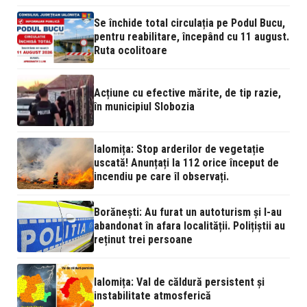
Se închide total circulația pe Podul Bucu,
pentru reabilitare, începând cu 11 august.
Ruta ocolitoare
Acțiune cu efective mărite, de tip razie,
în municipiul Slobozia
Ialomița: Stop arderilor de vegetație
uscată! Anunțați la 112 orice început de
incendiu pe care îl observați.
Borănești: Au furat un autoturism și l-au
abandonat în afara localității. Polițiștii au
reținut trei persoane
Ialomița: Val de căldură persistent și
instabilitate atmosferică