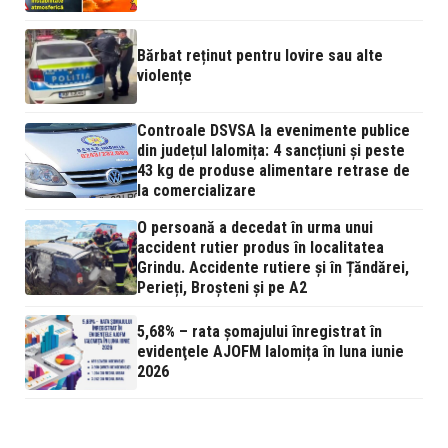
Bărbat reținut pentru lovire sau alte
violențe
Controale DSVSA la evenimente publice
din județul Ialomița: 4 sancțiuni și peste
43 kg de produse alimentare retrase de
la comercializare
O persoană a decedat în urma unui
accident rutier produs în localitatea
Grindu. Accidente rutiere și în Țăndărei,
Perieți, Broșteni și pe A2
5,68% – rata şomajului înregistrat în
evidenţele AJOFM Ialomița în luna iunie
2026