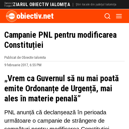
Duminică
ZIARUL OBIECTIV IALOMIȚA
|
Știri locale din județul Ialomița
9 august
obiectiv.net
Campanie PNL pentru modificarea
Constituției
Publicat de Obiectiv Ialomita
9 februarie 2017, 6:55 PM
„Vrem ca Guvernul să nu mai poată
emite Ordonanțe de Urgență, mai
ales în materie penală”
PNL anunță că declanșează în perioada
următoare o campanie de strângere de