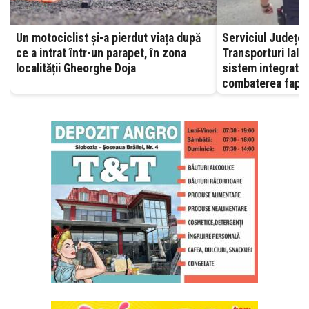
Un motociclist și-a pierdut viața după
Serviciul Județea
ce a intrat într-un parapet, în zona
Transporturi Ialomița – A
localității Gheorghe Doja
sistem integrat, 
combaterea fapte