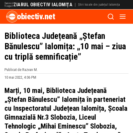
Duminică
ZIARUL OBIECTIV IALOMIȚA
|
Știri locale din județul Ialomița
9 august
obiectiv.net
Biblioteca Județeană „Ștefan
Bănulescu” Ialomița: „10 mai – ziua
cu triplă semnificație”
Publicat de Razvan M.
10 mai 2022, 4:06 PM
Marți, 10 mai, Biblioteca Județeană
„Ștefan Bănulescu” Ialomița în parteneriat
cu Inspectoratul Județean Ialomița, Școala
Gimnazială Nr.3 Slobozia, Liceul
Tehnologic „Mihai Eminescu” Slobozia,