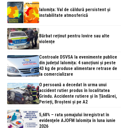
Ialomița: Val de căldură persistent și
instabilitate atmosferică
Bărbat reținut pentru lovire sau alte
violențe
Controale DSVSA la evenimente publice
din județul Ialomița: 4 sancțiuni și peste
43 kg de produse alimentare retrase de
la comercializare
O persoană a decedat în urma unui
accident rutier produs în localitatea
Grindu. Accidente rutiere și în Țăndărei,
Perieți, Broșteni și pe A2
5,68% – rata şomajului înregistrat în
evidenţele AJOFM Ialomița în luna iunie
2026