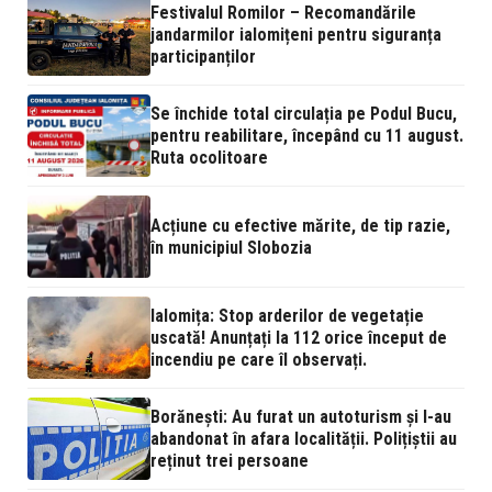
Festivalul Romilor – Recomandările
jandarmilor ialomițeni pentru siguranța
participanților
Se închide total circulația pe Podul Bucu,
pentru reabilitare, începând cu 11 august.
Ruta ocolitoare
Acțiune cu efective mărite, de tip razie,
în municipiul Slobozia
Ialomița: Stop arderilor de vegetație
uscată! Anunțați la 112 orice început de
incendiu pe care îl observați.
Borănești: Au furat un autoturism și l-au
abandonat în afara localității. Polițiștii au
reținut trei persoane