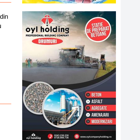
din
u