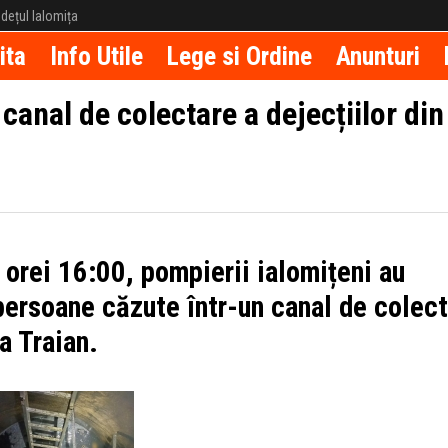
județul Ialomița
ita
Info Utile
Lege si Ordine
Anunturi
canal de colectare a dejecțiilor din
 orei 16:00, pompierii ialomițeni au
 persoane căzute într-un canal de colec
ea Traian.