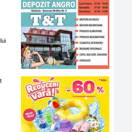
lui
t