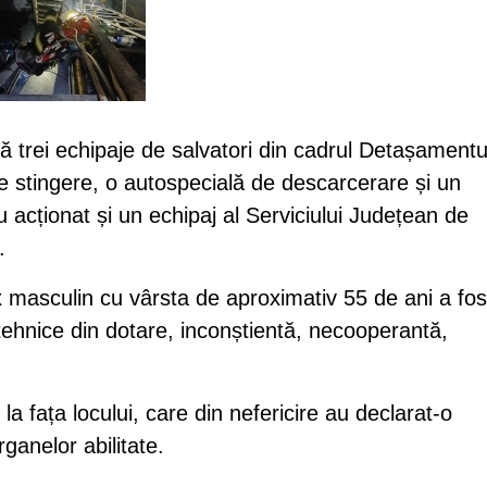
ță trei echipaje de salvatori din cadrul Detașamentu
e stingere, o autospecială de descarcerare și un
au acționat și un echipaj al Serviciului Județean de
.
masculin cu vârsta de aproximativ 55 de ani a fos
 tehnice din dotare, inconștientă, necooperantă,
la fața locului, care din nefericire au declarat-o
anelor abilitate.