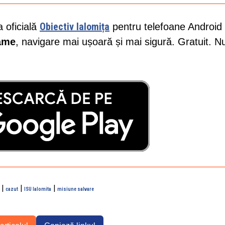
Obiectiv Ialomița
a oficială
pentru telefoane Android 
lame
, navigare mai ușoară și mai sigură. Gratuit. N
|
|
|
cazut
ISU Ialomita
misiune salvare