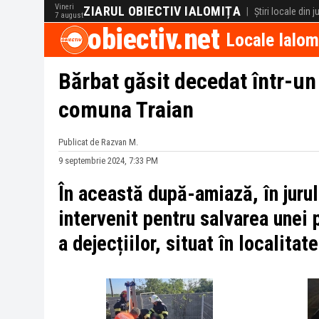
Vineri
ZIARUL OBIECTIV IALOMIȚA
|
Știri locale din 
7 august
obiectiv.net
Locale Ialom
Bărbat găsit decedat într-un 
comuna Traian
Publicat de Razvan M.
9 septembrie 2024, 7:33 PM
În această după-amiază, în jurul
intervenit pentru salvarea unei
a dejecțiilor, situat în localitat