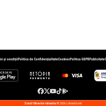
i și condiții
Politica de Confidențialitate
Cookies
Politica GDPR
Publicitate
Ziarul Obiectiv Ialomita
© 2026 | obiectiv.net