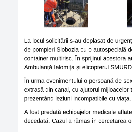
La locul solicitării s-au deplasat de urgen
de pompieri Slobozia cu o autospecială d
container multirisc. În sprijinul acestora 
Ambulanță Ialomița și elicopterul SMURD
În urma evenimentului o persoană de sex 
extrasă din canal, cu ajutorul mijloacelor
prezentând leziuni incompatibile cu viața.
A fost predată echipajelor medicale aflate 
decedată. Cazul a rămas în cercetarea org