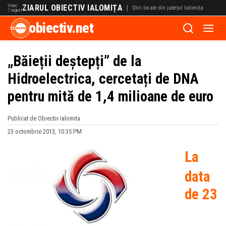
Vineri
ZIARUL OBIECTIV IALOMIȚA
|
Știri locale din județul Ialomița
7 august
obiectiv.net
„Băieții deștepți” de la
Hidroelectrica, cercetați de DNA
pentru mită de 1,4 milioane de euro
Publicat de Obiectiv Ialomita
23 octombrie 2013, 10:35 PM
La
data
de 23