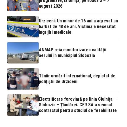
programate, Ialomița, perioada 3 – 7
august 2026
Urziceni: Un minor de 16 ani a agresat un
bărbat de 48 de ani. Victima a necesitat
îngrijiri medicale
ANMAP reia monitorizarea calității
aerului în municipiul Slobozia
Tânăr urmărit internațional, depistat de
polițiștii de Urziceni
Electrificare feroviară pe linia Ciulnița –
Slobozia – Țăndărei: CFR SA a semnat
contractul pentru studiul de fezabilitate