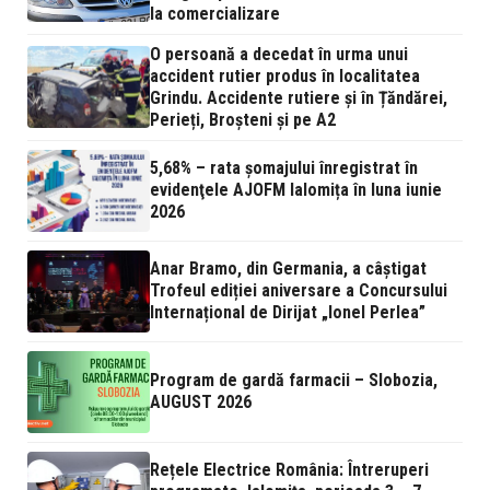
la comercializare
O persoană a decedat în urma unui
accident rutier produs în localitatea
Grindu. Accidente rutiere și în Țăndărei,
Perieți, Broșteni și pe A2
5,68% – rata şomajului înregistrat în
evidenţele AJOFM Ialomița în luna iunie
2026
Anar Bramo, din Germania, a câștigat
Trofeul ediției aniversare a Concursului
Internațional de Dirijat „Ionel Perlea”
Program de gardă farmacii – Slobozia,
AUGUST 2026
Rețele Electrice România: Întreruperi