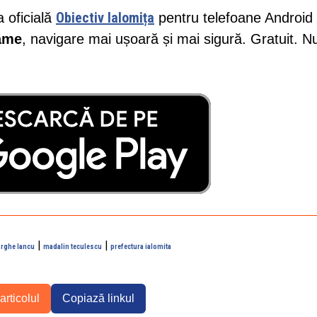
Obiectiv Ialomița
a oficială
pentru telefoane Android 
lame
, navigare mai ușoară și mai sigură. Gratuit. N
|
|
rghe Iancu
madalin teculescu
prefectura ialomita
articolul
Copiază linkul