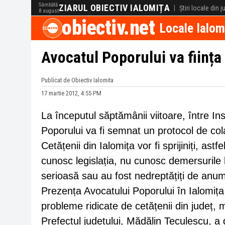
Sâmbătă
ZIARUL OBIECTIV IALOMIȚA
|
Știri locale din 
8 august
obiectiv.net
Locale Ialom
Avocatul Poporului va ființa 
Publicat de Obiectiv Ialomita
17 martie 2012, 4:55 PM
La începutul săptămânii viitoare, între Inst
Poporului va fi semnat un protocol de col
Cetățenii din Ialomița vor fi sprijiniți, astf
cunosc legislația, nu cunosc demersurile
serioasă sau au fost nedreptățiți de anumit
Prezența Avocatului Poporului în Ialomiț
probleme ridicate de cetățenii din județ, 
Prefectul județului, Mădălin Teculescu, a de