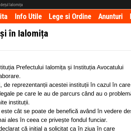
județul Ialomița
ita
Info Utile
Lege si Ordine
Anunturi
şi în Ialomița
ituția Prefectului Ialomița și Instituția Avocatului
aborare.
el, de reprezentanții acestei instituții în cazul în car
 legale pe care le au de parcurs când au o problem
e instituții.
a este cât se poate de benefică având în vedere de
mai ales în ceea ce privește fondul funciar.
clarat că inițial a solicitat ca în ziua în care