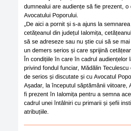
dumnealui are audiențe să fie prezent, o 
Avocatului Poporului.
„De aici a pornit și s-a ajuns la semnarea
cetățeanul din județul Ialomița, cetățean
să se adreseze sau nu știe cui să se mai
un demers serios și care sprijină cetățean
În condițiile în care în cadrul audiențelor
privind fondul funciar, Mădălin Teculescu
de serios și discutate și cu Avocatul Popo
Așadar, la începutul săptămânii viitoare,
fi prezent în Ialomița pentru a semna aces
cadrul unei întâlniri cu primarii și șefii in
atribuțiile.