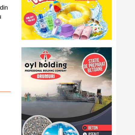
din
u