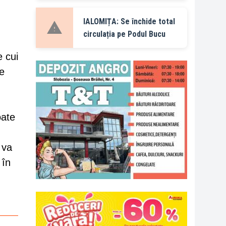
IALOMIȚA: Se închide total
circulația pe Podul Bucu
e cui
te
oate
 va
 în