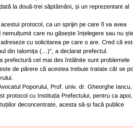
dată la două-trei săptămâni, și un reprezentant al
 acestui protocol, ca un sprijin pe care îl va avea
ul nemulțumit care nu găsește înțelegere sau nu ști
 adreseze cu solicitarea pe care o are. Cred că es
ul din Ialomița (…)”, a declarat prefectul.
 la prefectură cel mai des întâlnite sunt problemele
 este de părere că acestea trebuie tratate cât se p
rului.
 Avocatul Poporului, Prof. univ. dr. Gheorghe Iancu,
t protocol cu Instituția Prefectului, pentru ca apoi,
stituțiilor deconcentrate, acesta să-și facă publice