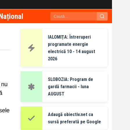
Național
IALOMIȚA: Întreruperi
programate energie
electrică 10 - 14 august
2026
SLOBOZIA: Program de
e nu
gardă farmacii - luna
ă
AUGUST
sele
Adaugă obiectiv.net ca
sursă preferată pe Google