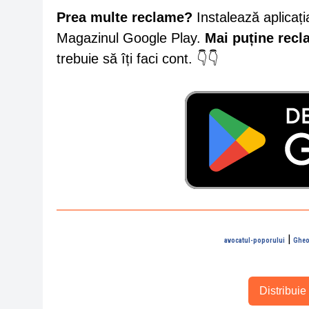
Prea multe reclame?
Instalează aplicați
Magazinul Google Play.
Mai puține rec
trebuie să îți faci cont. 👇👇
|
avocatul-poporului
Gheo
Distribuie 