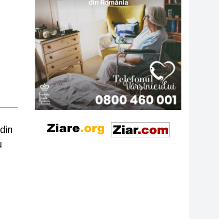
din
u