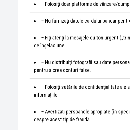
– Folosiți doar platforme de vânzare/cumpăr
– Nu furnizați datele cardului bancar pentru
– Fiți atenți la mesajele cu ton urgent („t
de înșelăciune!
– Nu distribuiți fotografii sau date person
pentru a crea conturi false.
– Folosiți setările de confidențialitate ale 
informațiile.
– Avertizați persoanele apropiate (în speci
despre acest tip de fraudă.