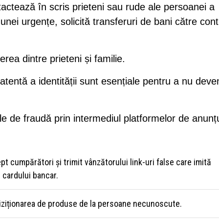
tactează în scris prieteni sau rude ale persoanei a
 unei urgențe, solicită transferuri de bani către cont
ea dintre prieteni și familie.
tentă a identității sunt esențiale pentru a nu deve
e de fraudă prin intermediul platformelor de anunțu
pt cumpărători și trimit vânzătorului link-uri false care imită
 cardului bancar.
achiziționarea de produse de la persoane necunoscute.