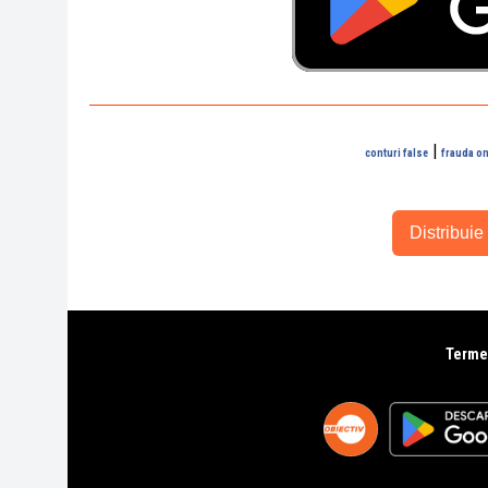
|
conturi false
frauda on
Distribuie 
Termen