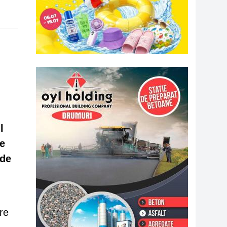
l
le
 de
re