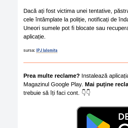
Dacă ați fost victima unei tentative, păstr
cele întâmplate la poliție, notificați de î
Uneori sumele pot fi blocate sau recuperat
aplicație.
sursa:
IPJ Ialomița
Prea multe reclame?
Instalează aplicați
Magazinul Google Play.
Mai puține rec
trebuie să îți faci cont. 👇👇