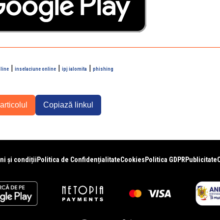
|
|
|
line
inselaciune online
ipj ialomita
phishing
articolul
Copiază linkul
i și condiții
Politica de Confidențialitate
Cookies
Politica GDPR
Publicitate