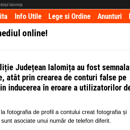
județul Ialomița
ita
Info Utile
Lege si Ordine
Anunturi
mediul online!
oliție Județean Ialomița au fost semnala
e, atât prin crearea de conturi false pe
in inducerea în eroare a utilizatorilor d
la fotografia de profil a contului creat fotografia și
unt asociate unui număr de telefon diferit.