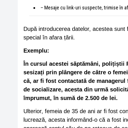
– Mesaje cu link-uri suspecte, trimise în a
După introducerea datelor, acestea sunt f
special în afara țării.
Exemplu:
În cursul acestei săptămâni, polițiștii
sesizați prin plângere de către o femeie
că, ar fi fost contactată de managerul 
de socializare, acesta din urmă solicit
împrumut, în sumă de 2.500 de lei.
Ulterior, femeia de 35 de ani ar fi fost c
lucrează, acesta informând-o că a fost i