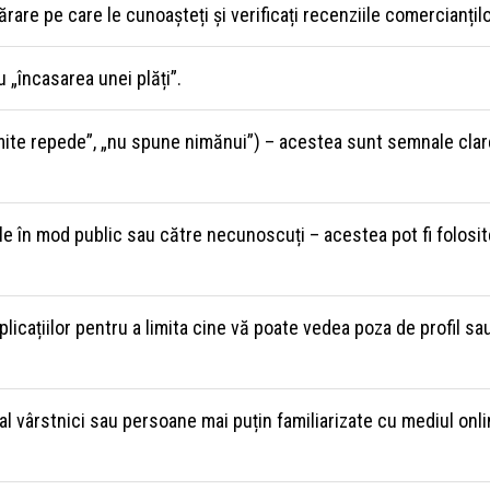
are pe care le cunoașteți și verificați recenziile comercianțilo
 „încasarea unei plăți”.
rimite repede”, „nu spune nimănui”) – acestea sunt semnale clar
ale în mod public sau către necunoscuți – acestea pot fi folosit
aplicațiilor pentru a limita cine vă poate vedea poza de profil sa
al vârstnici sau persoane mai puțin familiarizate cu mediul onli