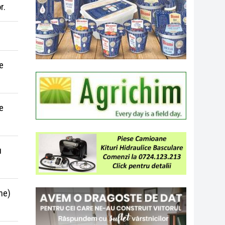
r.
e
e
u
ne)