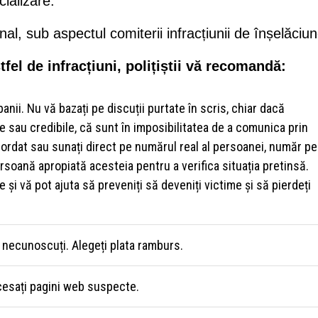
ializare.
nal, sub aspectul comiterii infracțiunii de înșelăciun
fel de infracțiuni, polițiștii vă recomandă:
 banii. Nu vă bazați pe discuții purtate în scris, chiar dacă
ve sau credibile, că sunt în imposibilitatea de a comunica prin
bordat sau sunați direct pe numărul real al persoanei, număr pe
ersoană apropiată acesteia pentru a verifica situația pretinsă.
i vă pot ajuta să preveniți să deveniți victime și să pierdeți
i necunoscuți. Alegeți plata ramburs.
accesați pagini web suspecte.