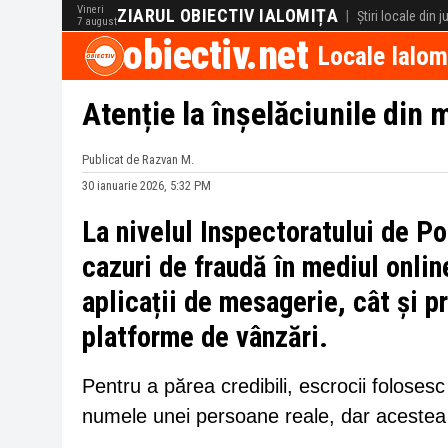
Vineri
ZIARUL OBIECTIV IALOMIȚA
|
Știri locale din 
7 august
obiectiv.net
Locale Ialom
Atenție la înșelăciunile din 
Publicat de Razvan M.
30 ianuarie 2026, 5:32 PM
La nivelul Inspectoratului de P
cazuri de fraudă în mediul onlin
aplicații de mesagerie, cât și pr
platforme de vânzări.
Pentru a părea credibili, escrocii folosesc 
numele unei persoane reale, dar acestea s