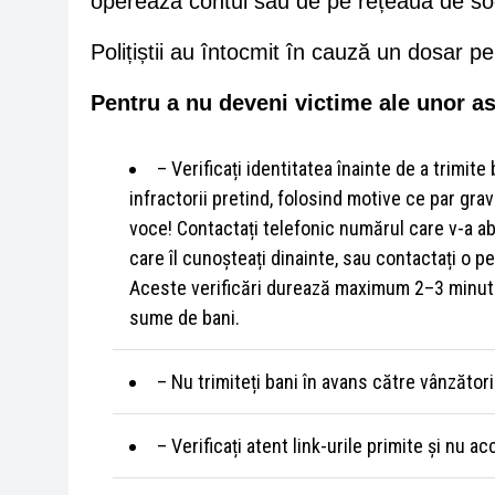
operează contul său de pe rețeaua de soc
Polițiștii au întocmit în cauză un dosar pe
Pentru a nu deveni victime ale unor ast
– Verificați identitatea înainte de a trimite
infractorii pretind, folosind motive ce par gra
voce! Contactați telefonic numărul care v-a a
care îl cunoșteați dinainte, sau contactați o p
Aceste verificări durează maximum 2–3 minute ș
sume de bani.
– Nu trimiteți bani în avans către vânzător
– Verificați atent link-urile primite și nu 