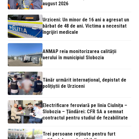
august 2026
Urziceni: Un minor de 16 ani a agresat un
bărbat de 48 de ani. Victima a necesitat
îngrijiri medicale
ANMAP reia monitorizarea calității
aerului în municipiul Slobozia
Tânăr urmărit internațional, depistat de
polițiștii de Urziceni
Electrificare feroviară pe linia Ciulnița –
Slobozia – Țăndărei: CFR SA a semnat
contractul pentru studiul de fezabilitate
Trei persoane reținute pentru furt