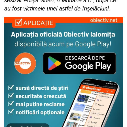
sesizat Poliţia vineri, 4 ianuarie a.c., după ce
au fost victimele unei astfel de înşelăciuni.