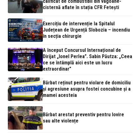
calificat de combustibil din vagoane-
cisternă aflate în stația CFR Fetești
Exercițiu de intervenție la Spitalul
Județean de Urgență Slobozia – incendiu
în secția chirurgie
A început Concursul Internațional de
Dirijat „Ionel Perlea”. Sabin Păutza: „Ceea
ce se întâmplă aici este un lucru
extraordinar”
Bărbat reținut pentru violare de domiciliu
și agresiune asupra fostei concubine și a
mamei acesteia
Bărbat arestat preventiv pentru lovire
sau alte violențe