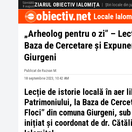
Sâmbătă
ZIARUL OBIECTIV IALOMIȚA
|
Știri locale din 
8 august
obiectiv.net
Locale Ialom
„Arheolog pentru o zi” – Lecți
Baza de Cercetare și Expune
Giurgeni
Publicat de Razvan M.
18 septembrie 2023, 10:42 AM
Lecție de istorie locală în aer li
Patrimoniului, la Baza de Cerce
Floci” din comuna Giurgeni, sub
inițiat și coordonat de dr. Căt