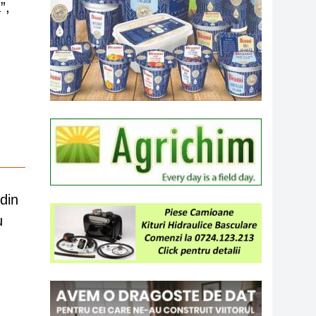
”,
din
u