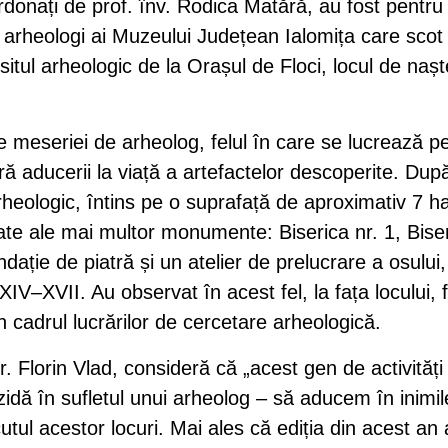
oordonați de prof. înv. Rodica Matără, au fost pentru
 arheologi ai Muzeului Județean Ialomița care scot 
itul arheologic de la Orașul de Floci, locul de naș
e meseriei de arheolog, felul în care se lucrează p
ă aducerii la viață a artefactelor descoperite. Dup
Arheologic, întins pe o suprafață de aproximativ 7 h
ate ale mai multor monumente: Biserica nr. 1, Bise
undație de piatră și un atelier de prelucrare a osului,
–XVII. Au observat în acest fel, la fața locului, f
n cadrul lucrărilor de cercetare arheologică.
 Florin Vlad, consideră că „acest gen de activități
dă în sufletul unui arheolog – să aducem în inimil
utul acestor locuri. Mai ales că ediția din acest an 