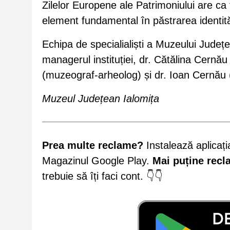
Zilelor Europene ale Patrimoniului are ca 
element fundamental în păstrarea identităț
Echipa de specialialiști a Muzeului Județe
managerul instituției, dr. Cătălina Cer
(muzeograf-arheolog) și dr. Ioan Cernău 
Muzeul Județean Ialomița
Prea multe reclame?
Instalează aplicați
Magazinul Google Play.
Mai puține rec
trebuie să îți faci cont. 👇👇