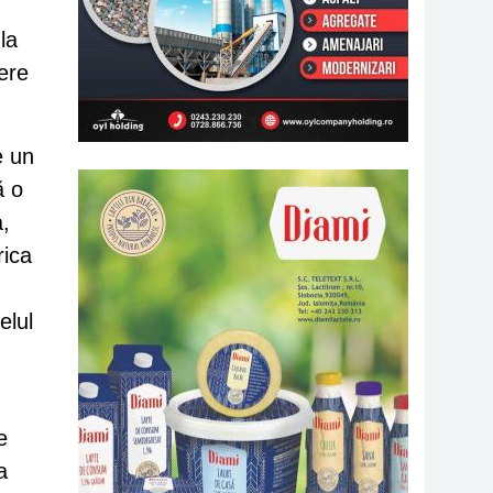
la
tere
e un
ă o
a,
rica
elul
e
a