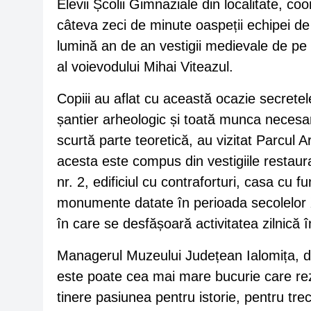
Elevii Școlii Gimnaziale din localitate, c
câteva zeci de minute oaspeții echipei de
lumină an de an vestigii medievale de pe s
al voievodului Mihai Viteazul.
Copiii au aflat cu această ocazie secretel
șantier arheologic și toată munca necesar
scurtă parte teoretică, au vizitat Parcul 
acesta este compus din vestigiile restaur
nr. 2, edificiul cu contraforturi, casa cu f
monumente datate în perioada secolelor XIV
în care se desfășoară activitatea zilnică î
Managerul Muzeului Județean Ialomița, dr.
este poate cea mai mare bucurie care rezi
tinere pasiunea pentru istorie, pentru trec