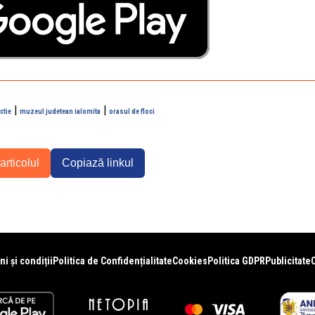
|
|
ctie
muzeul judetean ialomita
orasul de floci
articolul
Copiază linkul
i și condiții
Politica de Confidențialitate
Cookies
Politica GDPR
Publicitate