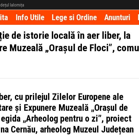
județul Ialomița
ita
Info Utile
Lege si Ordine
Anunturi
e de istorie locală în aer liber, la
re Muzeală „Orașul de Floci”, com
ber, cu prilejul Zilelor Europene ale
tare și Expunere Muzeală „Orașul de
 egida „Arheolog pentru o zi”, proiect
ălina Cernău, arheolog Muzeul Județean