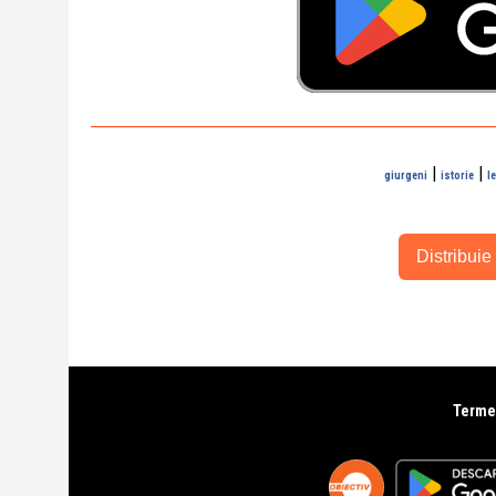
|
|
giurgeni
istorie
le
Distribuie 
Termen