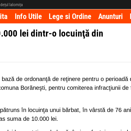
județul Ialomița
ita
Info Utile
Lege si Ordine
Anunturi
000 lei dintr-o locuinţă din
, pe bază de ordonanţă de reţinere pentru o perioadă
comuna Borăneşti, pentru comiterea infracţiunii de 
pătruns în locuinţa unui bărbat, în vârstă de 76 ani
ras suma de 10.000 lei.