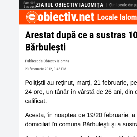
Sâmbătă
ZIARUL OBIECTIV IALOMIȚA
|
Știri locale din 
8 august
obiectiv.net
Locale Ialom
Arestat după ce a sustras 10.
Bărbulești
Publicat de Obiectiv Ialomita
23 februarie 2012, 3:45 PM
Poliţiştii au reţinut, marți, 21 februarie
24 ore, un tânăr în vârstă de 26 ani, din 
calificat.
Acesta, în noaptea de 19/20 februarie, a 
domiciliat în comuna Bărbuleşti şi a sust