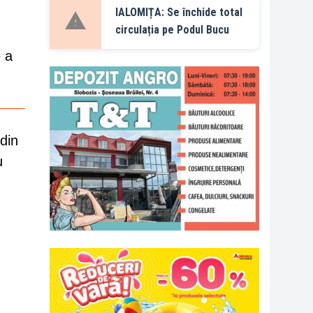
IALOMIȚA: Se închide total
circulația pe Podul Bucu
e a
din
u