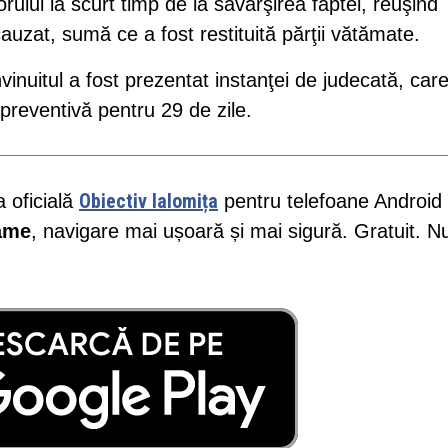
orului la scurt timp de la săvârşirea faptei, reuşind
auzat, sumă ce a fost restituită părţii vătămate.
învinuitul a fost prezentat instanţei de judecată, car
reventivă pentru 29 de zile.
Obiectiv Ialomița
a oficială
pentru telefoane Android 
lame
, navigare mai ușoară și mai sigură. Gratuit. N