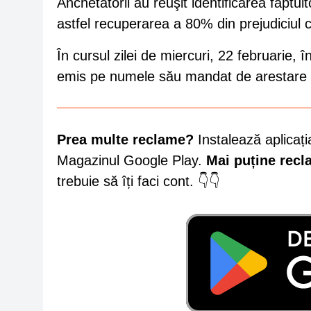
Anchetatorii au reuşit identificarea făptuit
astfel recuperarea a 80% din prejudiciul c
În cursul zilei de miercuri, 22 februarie, 
emis pe numele său mandat de arestare p
Prea multe reclame?
Instalează aplicați
Magazinul Google Play.
Mai puține rec
trebuie să îți faci cont. 👇👇