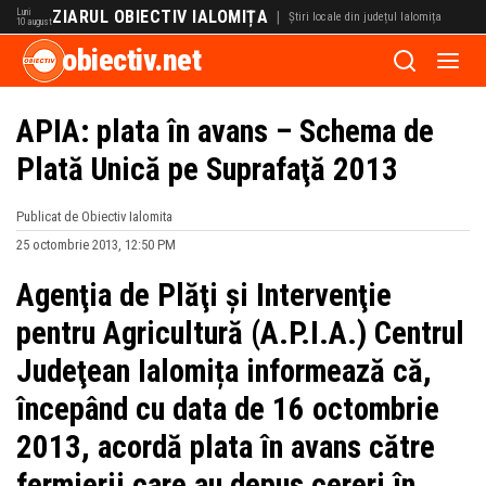
Luni
ZIARUL OBIECTIV IALOMIȚA
|
Știri locale din județul Ialomița
10 august
obiectiv.net
APIA: plata în avans – Schema de
Plată Unică pe Suprafaţă 2013
Publicat de Obiectiv Ialomita
25 octombrie 2013, 12:50 PM
Agenţia de Plăţi şi Intervenţie
pentru Agricultură (A.P.I.A.) Centrul
Judeţean Ialomița informează că,
începând cu data de 16 octombrie
2013, acordă plata în avans către
fermierii care au depus cereri în