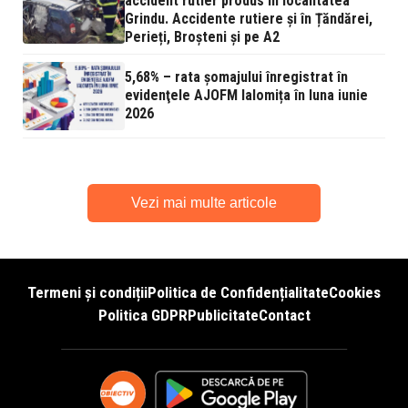
accident rutier produs în localitatea
Grindu. Accidente rutiere și în Țăndărei,
Perieți, Broșteni și pe A2
5,68% – rata şomajului înregistrat în
evidenţele AJOFM Ialomița în luna iunie
2026
Vezi mai multe articole
Termeni și condiții
Politica de Confidențialitate
Cookies
Politica GDPR
Publicitate
Contact