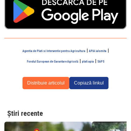
|
|
Agentia de Plati si Interventie pentru Agricultura
APIA ialomita
|
|
Fondul European de Garantare Agricolă
plati apia
SAPS
Distribuie articolul
Copiază linkul
Știri recente