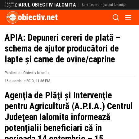
Sâmbătă
ZIARUL OBIECTIV IALOMIȚA
|
Știri locale din județul Ialomița
8 august
obiectiv.net
APIA: Depuneri cereri de plată –
schema de ajutor producători de
lapte şi carne de ovine/caprine
Publicat de Obiectiv Ialomita
16 octombrie 2013, 11:36 PM
Agenţia de Plăţi şi Intervenţie
pentru Agricultură (A.P.I.A.) Centrul
Judeţean Ialomita informează
potenţialii beneficiari că în
perioada 14 octombrie – 15