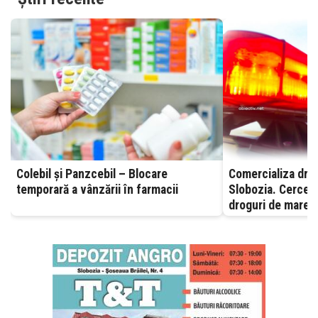
Colebil și Panzcebil – Blocare
Comercializa drog
temporară a vânzării în farmacii
Slobozia. Cerceta
droguri de mare r