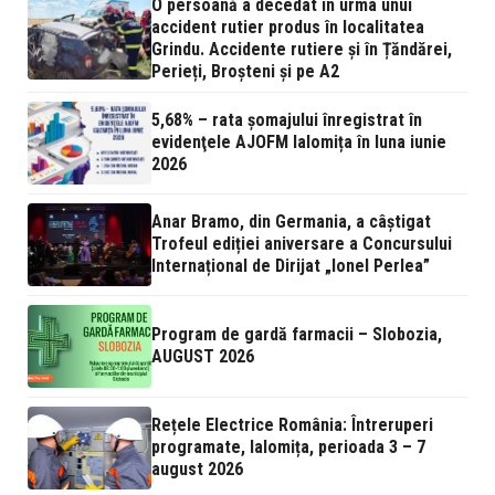
O persoană a decedat în urma unui
accident rutier produs în localitatea
Grindu. Accidente rutiere și în Țăndărei,
Perieți, Broșteni și pe A2
5,68% – rata şomajului înregistrat în
evidenţele AJOFM Ialomița în luna iunie
2026
Anar Bramo, din Germania, a câștigat
Trofeul ediției aniversare a Concursului
Internațional de Dirijat „Ionel Perlea”
Program de gardă farmacii – Slobozia,
AUGUST 2026
Rețele Electrice România: Întreruperi
programate, Ialomița, perioada 3 – 7
august 2026