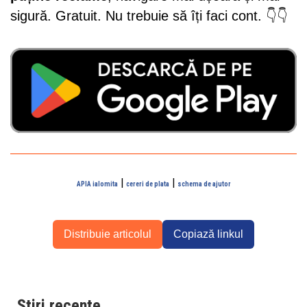
sigură. Gratuit. Nu trebuie să îți faci cont. 👇👇
|
|
APIA ialomita
cereri de plata
schema de ajutor
Distribuie articolul
Copiază linkul
Știri recente