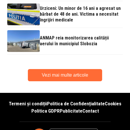
Urziceni: Un minor de 16 ani a agresat un
bărbat de 48 de ani. Victima a necesitat
îngrijiri medicale
ANMAP reia monitorizarea calității
aerului în municipiul Slobozia
Vezi mai multe articole
Termeni și condiții
Politica de Confidențialitate
Cookies
Politica GDPR
Publicitate
Contact