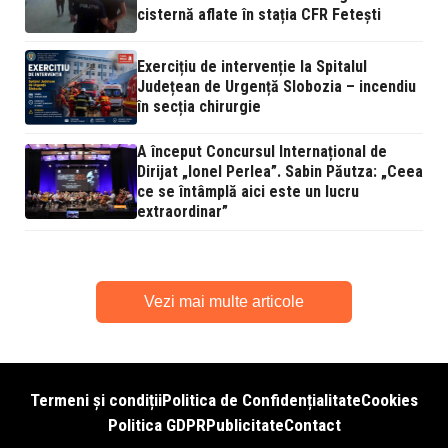
cisternă aflate în stația CFR Fetești
Exercițiu de intervenție la Spitalul
Județean de Urgență Slobozia – incendiu
în secția chirurgie
A început Concursul Internațional de
Dirijat „Ionel Perlea”. Sabin Păutza: „Ceea
ce se întâmplă aici este un lucru
extraordinar”
Vezi mai multe articole
Termeni și condiții
Politica de Confidențialitate
Cookies
Politica GDPR
Publicitate
Contact