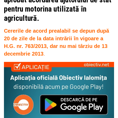
pentru motorina utilizată în
agricultură
.
Cererile de acord prealabil se depun după
20 de zile de la data intrării în vigoare a
H.G. nr. 763/2013, dar nu mai târziu de 13
decembrie 2013
.