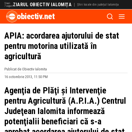
Vineri
ZIARUL OBIECTIV IALOMIȚA
|
Știri locale din județul Ialomița
7 august
obiectiv.net
APIA: acordarea ajutorului de stat
pentru motorina utilizată în
agricultură
Publicat de Obiectiv Ialomita
16 octombrie 2013, 11:50 PM
Agenţia de Plăţi şi Intervenţie
pentru Agricultură (A.P.I.A.) Centrul
Judeţean Ialomita informează
potenţialii beneficiari că s-a
aprobat acordarea
ajutorului de stat