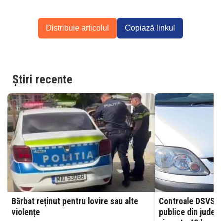
Distribuie articolul
Copiază linkul
Știri recente
Bărbat reținut pentru lovire sau alte
Controale DSVSA
violențe
publice din județu