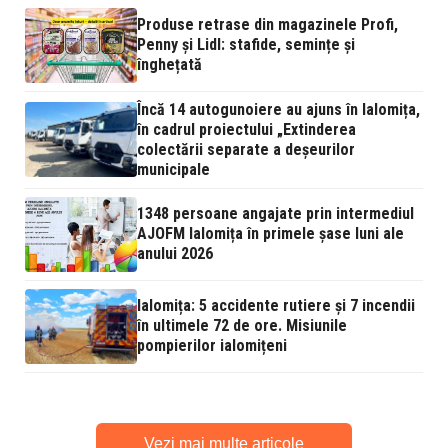
Produse retrase din magazinele Profi,
Penny și Lidl: stafide, semințe și
înghețată
Încă 14 autogunoiere au ajuns în Ialomița,
în cadrul proiectului „Extinderea
colectării separate a deșeurilor
municipale
1348 persoane angajate prin intermediul
AJOFM Ialomița în primele șase luni ale
anului 2026
Ialomița: 5 accidente rutiere și 7 incendii
în ultimele 72 de ore. Misiunile
pompierilor ialomițeni
Vezi mai multe articole