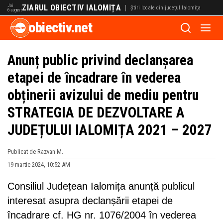
Joi
ZIARUL OBIECTIV IALOMIȚA
|
Știri locale din județul Ialomița
6 august
obiectiv.net
Anunț public privind declanșarea
etapei de încadrare în vederea
obținerii avizului de mediu pentru
STRATEGIA DE DEZVOLTARE A
JUDEȚULUI IALOMIȚA 2021 – 2027
Publicat de Razvan M.
19 martie 2024, 10:52 AM
Consiliul Județean Ialomița anunță publicul
interesat asupra declanșării etapei de
încadrare cf. HG nr. 1076/2004 în vederea