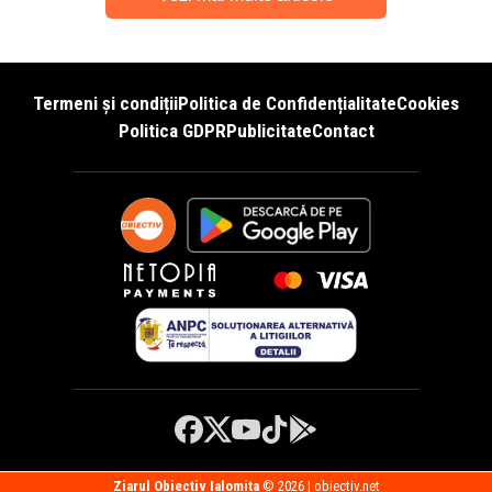
Termeni și condiții
Politica de Confidențialitate
Cookies
Politica GDPR
Publicitate
Contact
Ziarul Obiectiv Ialomita
© 2026 | obiectiv.net