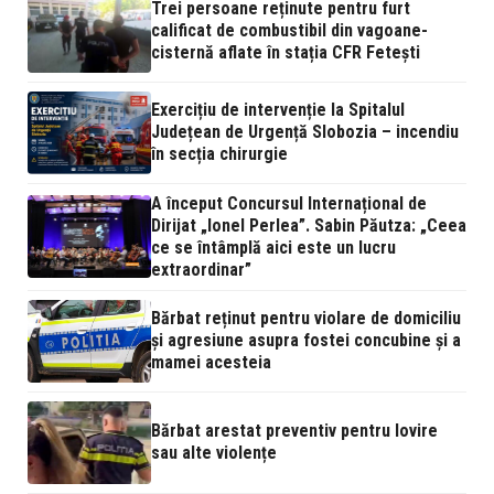
Trei persoane reținute pentru furt
calificat de combustibil din vagoane-
cisternă aflate în stația CFR Fetești
Exercițiu de intervenție la Spitalul
Județean de Urgență Slobozia – incendiu
în secția chirurgie
A început Concursul Internațional de
Dirijat „Ionel Perlea”. Sabin Păutza: „Ceea
ce se întâmplă aici este un lucru
extraordinar”
Bărbat reținut pentru violare de domiciliu
și agresiune asupra fostei concubine și a
mamei acesteia
Bărbat arestat preventiv pentru lovire
sau alte violențe