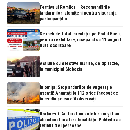
Festivalul Romilor – Recomandările
jandarmilor ialomițeni pentru siguranța
participanților
Se închide total circulația pe Podul Bucu,
pentru reabilitare, începând cu 11 august.
Ruta ocolitoare
Acțiune cu efective mărite, de tip razie,
în municipiul Slobozia
Ialomița: Stop arderilor de vegetație
uscată! Anunțați la 112 orice început de
incendiu pe care îl observați.
Borănești: Au furat un autoturism și l-au
abandonat în afara localității. Polițiștii au
reținut trei persoane