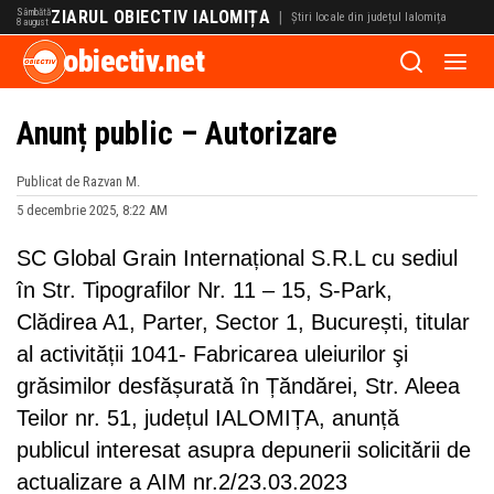
Sâmbătă
ZIARUL OBIECTIV IALOMIȚA
|
Știri locale din județul Ialomița
8 august
obiectiv.net
Anunț public – Autorizare
Publicat de Razvan M.
5 decembrie 2025, 8:22 AM
SC Global Grain Internațional S.R.L cu sediul
în Str. Tipografilor Nr. 11 – 15, S-Park,
Clădirea A1, Parter, Sector 1, București, titular
al activității 1041- Fabricarea uleiurilor şi
grăsimilor desfășurată în Țăndărei, Str. Aleea
Teilor nr. 51, județul IALOMIȚA, anunță
publicul interesat asupra depunerii solicitării de
actualizare a AIM nr.2/23.03.2023