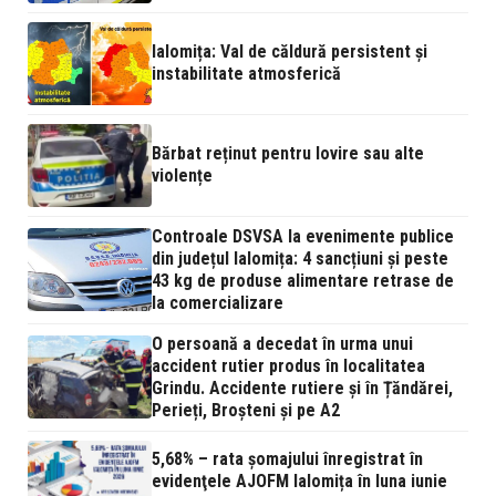
Ialomița: Val de căldură persistent și
instabilitate atmosferică
Bărbat reținut pentru lovire sau alte
violențe
Controale DSVSA la evenimente publice
din județul Ialomița: 4 sancțiuni și peste
43 kg de produse alimentare retrase de
la comercializare
O persoană a decedat în urma unui
accident rutier produs în localitatea
Grindu. Accidente rutiere și în Țăndărei,
Perieți, Broșteni și pe A2
5,68% – rata şomajului înregistrat în
evidenţele AJOFM Ialomița în luna iunie