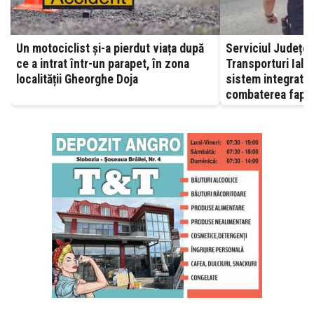
Un motociclist și-a pierdut viața după
Serviciul Județea
ce a intrat într-un parapet, în zona
Transporturi Ialomița – A
localității Gheorghe Doja
sistem integrat, 
combaterea fapte