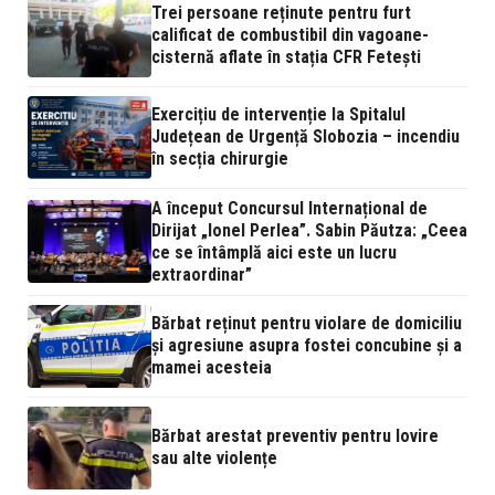
Trei persoane reținute pentru furt
calificat de combustibil din vagoane-
cisternă aflate în stația CFR Fetești
Exercițiu de intervenție la Spitalul
Județean de Urgență Slobozia – incendiu
în secția chirurgie
A început Concursul Internațional de
Dirijat „Ionel Perlea”. Sabin Păutza: „Ceea
ce se întâmplă aici este un lucru
extraordinar”
Bărbat reținut pentru violare de domiciliu
și agresiune asupra fostei concubine și a
mamei acesteia
Bărbat arestat preventiv pentru lovire
sau alte violențe