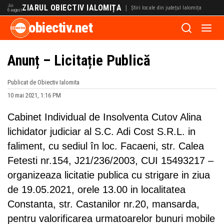
Joi
ZIARUL OBIECTIV IALOMIȚA
|
Știri locale din județul Ialomița
6 august
obiectiv.net
Anunț – Licitație Publică
Publicat de Obiectiv Ialomita
10 mai 2021, 1:16 PM
Cabinet Individual de Insolventa Cutov Alina
lichidator judiciar al S.C. Adi Cost S.R.L. in
faliment, cu sediul în loc. Facaeni, str. Calea
Fetesti nr.154, J21/236/2003, CUI 15493217 –
organizeaza licitatie publica cu strigare in ziua
de 19.05.2021, orele 13.00 in localitatea
Constanta, str. Castanilor nr.20, mansarda,
pentru valorificarea urmatoarelor bunuri mobile